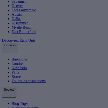
Savannah
Denver
Fort Lauderdale
Austin
Dallas
Kissimmee
Myrtle Beach
East Rutherford
Découvrez États-Unis
Explorez
Barcelone
Londres
New York
Paris
Rome
Toutes les destinations
Société
Blog Tiqets
À propos de nous