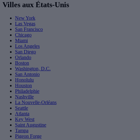
Villes aux États-Unis
New York
Las Vegas
San Francisco
Chicago
Miami
Los Angeles
San Diego
Orlando
Boston
Washington, D.C.
San Antonio
Honolulu
Houston
Philadelphie
Nashville
La Nouvelle-Orléans
Seattle
Atlanta
Key West
Saint Augustine
Tampa
Pigeon Forge