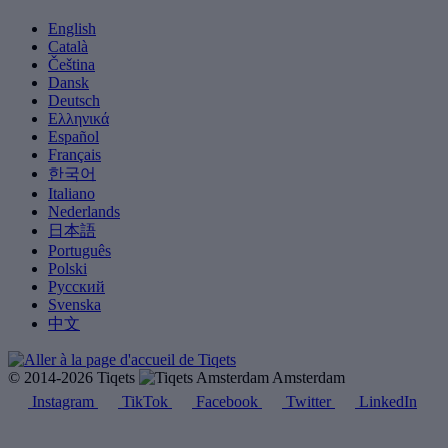
English
Català
Čeština
Dansk
Deutsch
Ελληνικά
Español
Français
한국어
Italiano
Nederlands
日本語
Português
Polski
Русский
Svenska
中文
© 2014-2026 Tiqets
Amsterdam
Instagram
TikTok
Facebook
Twitter
LinkedIn