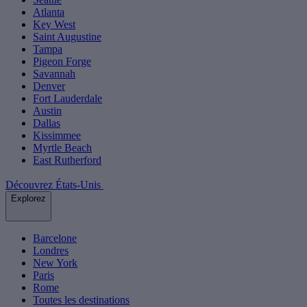
Atlanta
Key West
Saint Augustine
Tampa
Pigeon Forge
Savannah
Denver
Fort Lauderdale
Austin
Dallas
Kissimmee
Myrtle Beach
East Rutherford
Découvrez États-Unis
Explorez
Barcelone
Londres
New York
Paris
Rome
Toutes les destinations