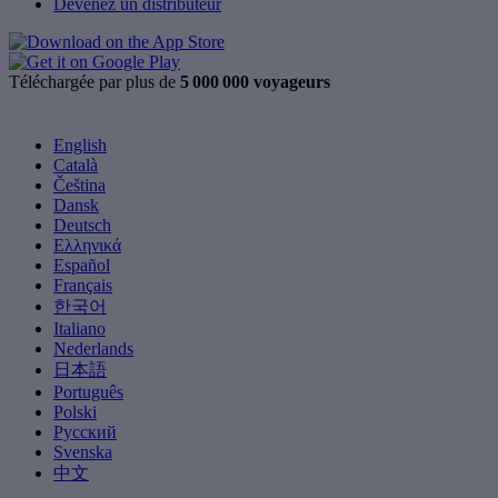
Devenez un distributeur
Téléchargée par plus de
5 000 000 voyageurs
English
Català
Čeština
Dansk
Deutsch
Ελληνικά
Español
Français
한국어
Italiano
Nederlands
日本語
Português
Polski
Русский
Svenska
中文