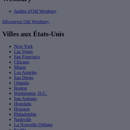
Jardins d'Old Westbury
Découvrez Old Westbury
Villes aux États-Unis
New York
Las Vegas
San Francisco
Chicago
Miami
Los Angeles
San Diego
Orlando
Boston
Washington, D.C.
San Antonio
Honolulu
Houston
Philadelphie
Nashville
La Nouvelle-Orléans
Seattle