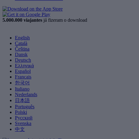
5.000.000 viajantes
já fizeram o download
English
Català
Čeština
Dansk
Deutsch
Ελληνικά
Español
Français
한국어
Italiano
Nederlands
日本語
Português
Polski
Русский
Svenska
中文