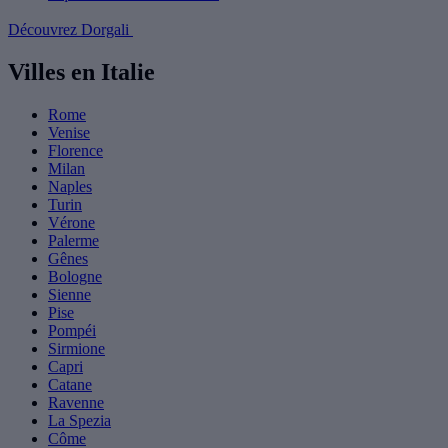
Découvrez Dorgali
Villes en Italie
Rome
Venise
Florence
Milan
Naples
Turin
Vérone
Palerme
Gênes
Bologne
Sienne
Pise
Pompéi
Sirmione
Capri
Catane
Ravenne
La Spezia
Côme