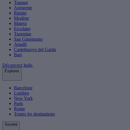
Trapani
Agrigente
Rimini
Modène
Matera
Ercolano
Taormine
San Gimignano
Amalfi
Castelnuovo del Garda
Bari
Découvrez Italie
Explorez
Barcelone
Londres
New York
Paris
Rome
Toutes les destinations
Société