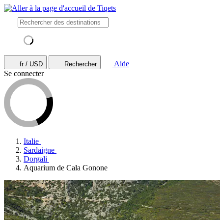
Aide
fr / USD
Rechercher
Se connecter
Italie
Sardaigne
Dorgali
Aquarium de Cala Gonone