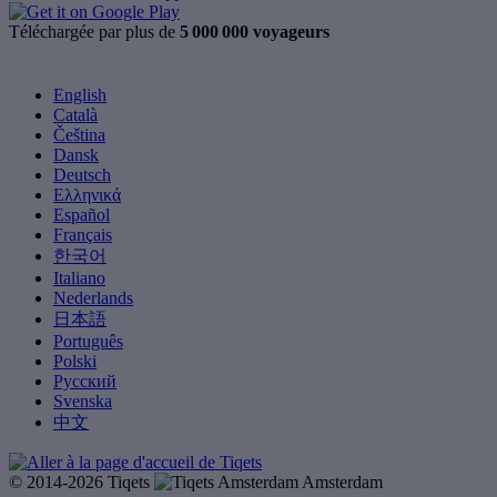
Téléchargée par plus de
5 000 000 voyageurs
English
Català
Čeština
Dansk
Deutsch
Ελληνικά
Español
Français
한국어
Italiano
Nederlands
日本語
Português
Polski
Русский
Svenska
中文
© 2014-2026 Tiqets
Amsterdam