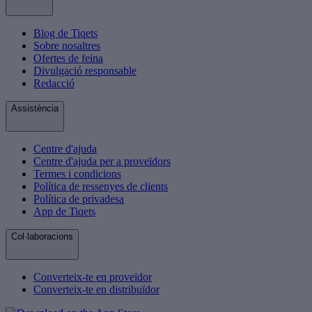
Blog de Tiqets
Sobre nosaltres
Ofertes de feina
Divulgació responsable
Redacció
Assistència
Centre d'ajuda
Centre d'ajuda per a proveïdors
Termes i condicions
Política de ressenyes de clients
Política de privadesa
App de Tiqets
Col·laboracions
Converteix-te en proveïdor
Converteix-te en distribuïdor