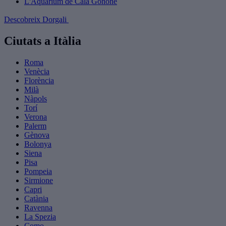
L'Aquàrium de Cala Gonone
Descobreix Dorgali
Ciutats a Itàlia
Roma
Venècia
Florència
Milà
Nàpols
Torí
Verona
Palerm
Gènova
Bolonya
Siena
Pisa
Pompeia
Sirmione
Capri
Catània
Ravenna
La Spezia
Como