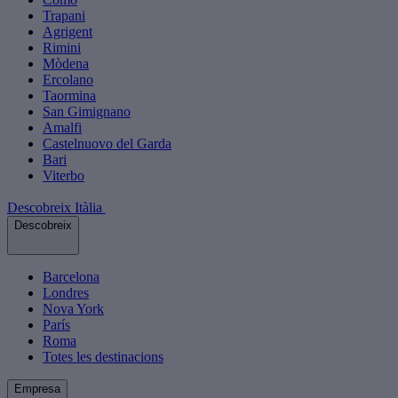
Trapani
Agrigent
Rimini
Mòdena
Ercolano
Taormina
San Gimignano
Amalfi
Castelnuovo del Garda
Bari
Viterbo
Descobreix Itàlia
Descobreix
Barcelona
Londres
Nova York
París
Roma
Totes les destinacions
Empresa