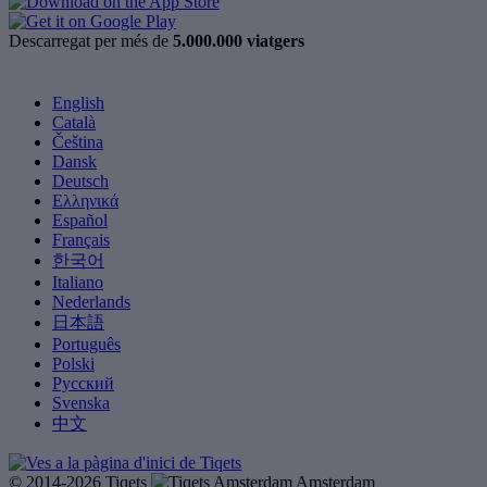
Descarregat per més de
5.000.000 viatgers
English
Català
Čeština
Dansk
Deutsch
Ελληνικά
Español
Français
한국어
Italiano
Nederlands
日本語
Português
Polski
Русский
Svenska
中文
© 2014-2026 Tiqets
Amsterdam