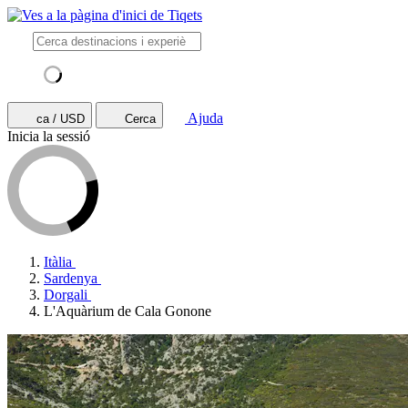
Ajuda
ca / USD
Cerca
Inicia la sessió
Itàlia
Sardenya
Dorgali
L'Aquàrium de Cala Gonone