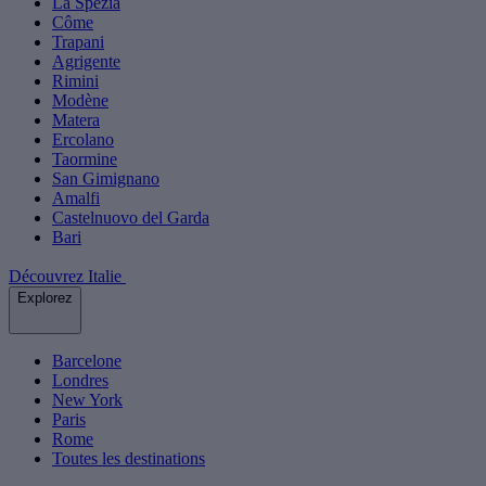
La Spezia
Côme
Trapani
Agrigente
Rimini
Modène
Matera
Ercolano
Taormine
San Gimignano
Amalfi
Castelnuovo del Garda
Bari
Découvrez Italie
Explorez
Barcelone
Londres
New York
Paris
Rome
Toutes les destinations