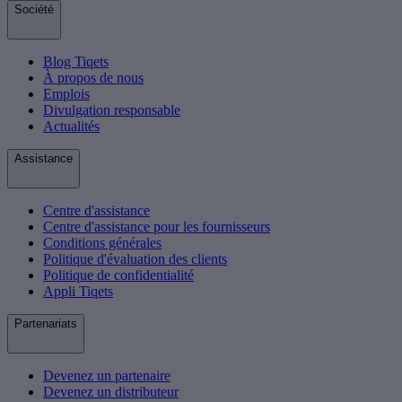
Société
Blog Tiqets
À propos de nous
Emplois
Divulgation responsable
Actualités
Assistance
Centre d'assistance
Centre d'assistance pour les fournisseurs
Conditions générales
Politique d'évaluation des clients
Politique de confidentialité
Appli Tiqets
Partenariats
Devenez un partenaire
Devenez un distributeur