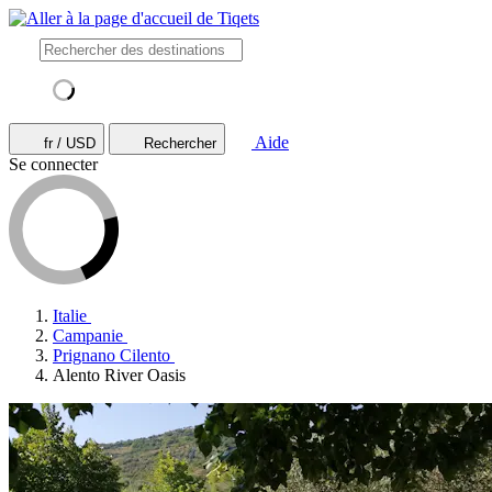
Aide
fr / USD
Rechercher
Se connecter
Italie
Campanie
Prignano Cilento
Alento River Oasis