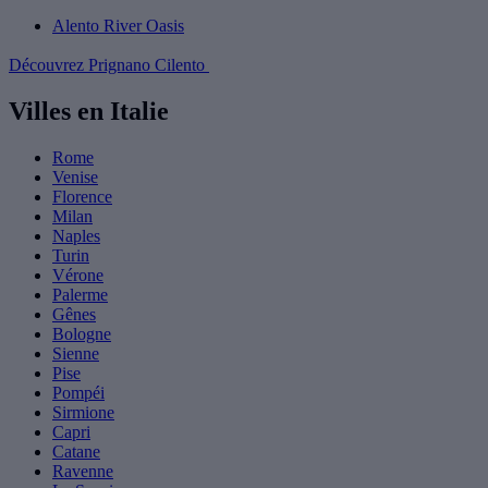
Alento River Oasis
Découvrez Prignano Cilento
Villes en Italie
Rome
Venise
Florence
Milan
Naples
Turin
Vérone
Palerme
Gênes
Bologne
Sienne
Pise
Pompéi
Sirmione
Capri
Catane
Ravenne