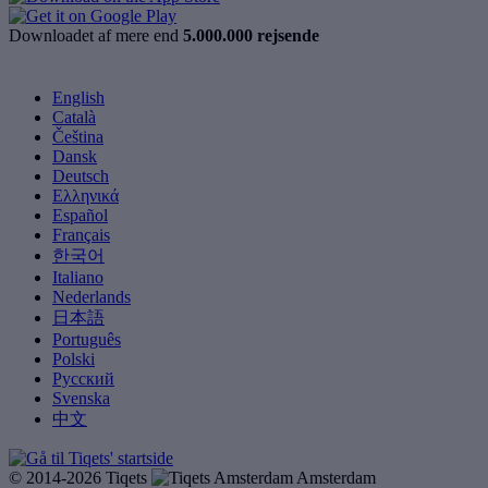
Downloadet af mere end
5.000.000 rejsende
English
Català
Čeština
Dansk
Deutsch
Ελληνικά
Español
Français
한국어
Italiano
Nederlands
日本語
Português
Polski
Русский
Svenska
中文
© 2014-2026 Tiqets
Amsterdam