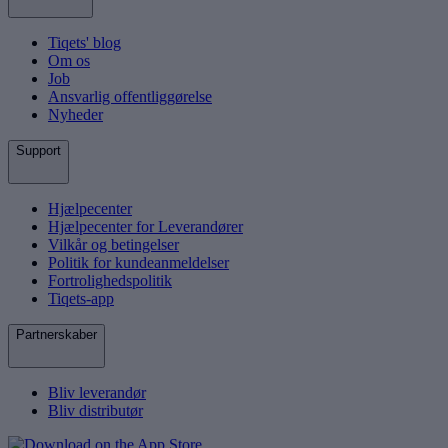
Tiqets' blog
Om os
Job
Ansvarlig offentliggørelse
Nyheder
Support
Hjælpecenter
Hjælpecenter for Leverandører
Vilkår og betingelser
Politik for kundeanmeldelser
Fortrolighedspolitik
Tiqets-app
Partnerskaber
Bliv leverandør
Bliv distributør