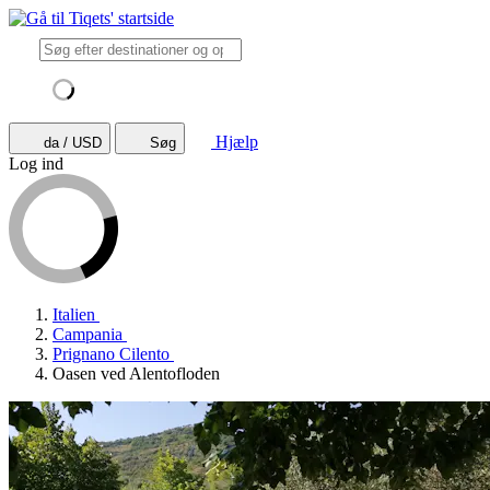
Hjælp
da / USD
Søg
Log ind
Italien
Campania
Prignano Cilento
Oasen ved Alentofloden