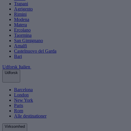
Trapani
Agrigento
Rimini
Modena
Matera
Ercolano
Taormina
San Gimignano
Amalfi
Castelnuovo del Garda
Bari
Udforsk Italien
Udforsk
Barcelona
London
New York
Paris
Rom
Alle destinationer
Virksomhed