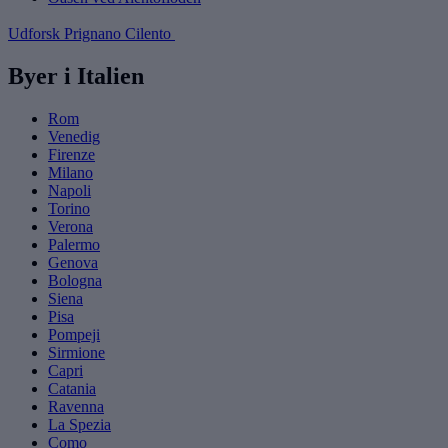
Udforsk Prignano Cilento
Byer i Italien
Rom
Venedig
Firenze
Milano
Napoli
Torino
Verona
Palermo
Genova
Bologna
Siena
Pisa
Pompeji
Sirmione
Capri
Catania
Ravenna
La Spezia
Como