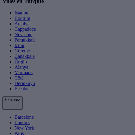
Villes en Turquie
Istanbul
Bodrum
Antalya
Cappadoce
Nevsehir
Pamukkale
Izmir
Göreme
Çanakkale
Ürgüp
Alanya
Marmaris
Côté
Derinkuyu
Eceabat
Explorez
Barcelone
Londres
New York
Paris