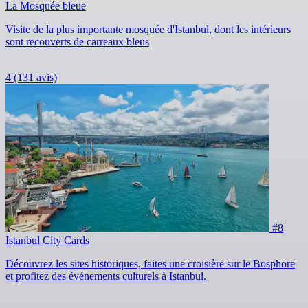
La Mosquée bleue
Visite de la plus importante mosquée d'Istanbul, dont les intérieurs
sont recouverts de carreaux bleus
4
(131 avis)
#8
Istanbul City Cards
Découvrez les sites historiques, faites une croisière sur le Bosphore
et profitez des événements culturels à Istanbul.