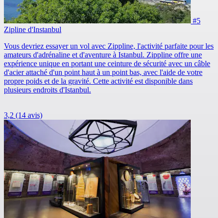
#5
Zipline d'Instanbul
Vous devriez essayer un vol avec Zippline, l'activité parfaite pour les
amateurs d'adrénaline et d'aventure à Istanbul. Zippline offre une
expérience unique en portant une ceinture de sécurité avec un câble
d'acier attaché d'un point haut à un point bas, avec l'aide de votre
propre poids et de la gravité. Cette activité est disponible dans
plusieurs endroits d'Istanbul.
3,2
(14 avis)