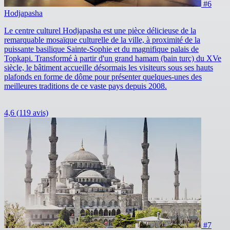
#6
Hodjapasha
Le centre culturel Hodjapasha est une pièce délicieuse de la
remarquable mosaïque culturelle de la ville, à proximité de la
puissante basilique Sainte-Sophie et du magnifique palais de
Topkapi. Transformé à partir d'un grand hamam (bain turc) du XVe
siècle, le bâtiment accueille désormais les visiteurs sous ses hauts
plafonds en forme de dôme pour présenter quelques-unes des
meilleures traditions de ce vaste pays depuis 2008.
4,6
(119 avis)
#7