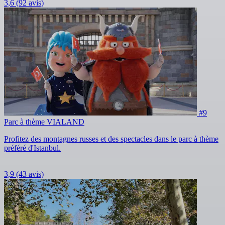
3,6
(92 avis)
#9
Parc à thème VIALAND
Profitez des montagnes russes et des spectacles dans le parc à thème
préféré d'Istanbul.
3,9
(43 avis)