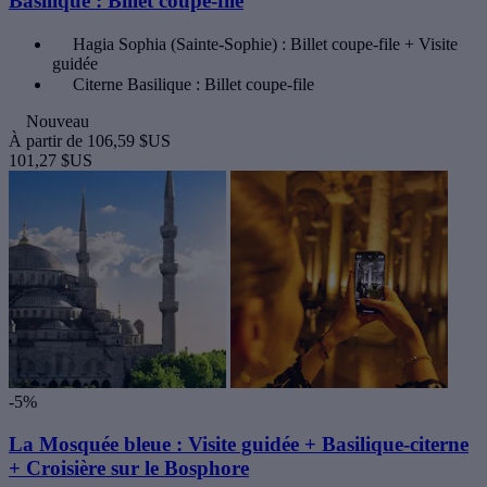
Basilique : Billet coupe-file
Hagia Sophia (Sainte-Sophie) : Billet coupe-file + Visite
guidée
Citerne Basilique : Billet coupe-file
Nouveau
À partir de
106,59 $US
101,27 $US
-5%
La Mosquée bleue : Visite guidée + Basilique-citerne
+ Croisière sur le Bosphore