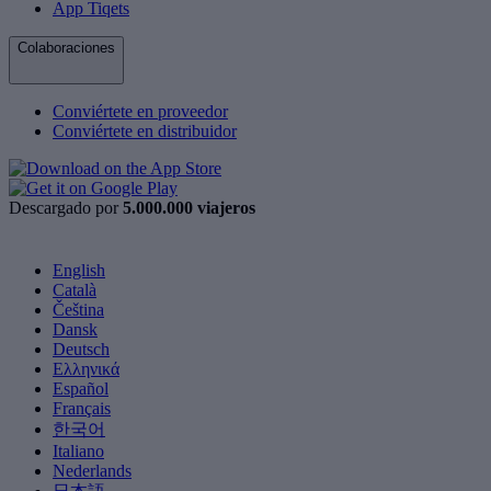
App Tiqets
Colaboraciones
Conviértete en proveedor
Conviértete en distribuidor
Descargado por
5.000.000 viajeros
English
Català
Čeština
Dansk
Deutsch
Ελληνικά
Español
Français
한국어
Italiano
Nederlands