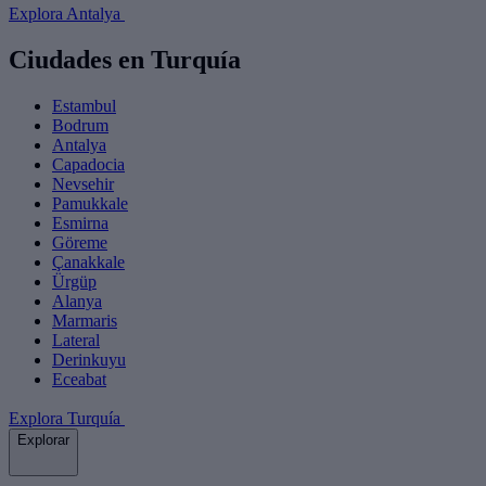
Explora Antalya
Ciudades en Turquía
Estambul
Bodrum
Antalya
Capadocia
Nevsehir
Pamukkale
Esmirna
Göreme
Çanakkale
Ürgüp
Alanya
Marmaris
Lateral
Derinkuyu
Eceabat
Explora Turquía
Explorar