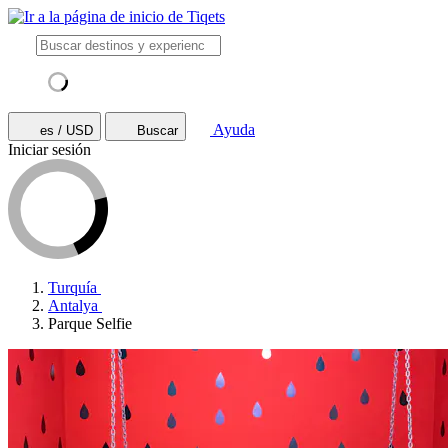
Ayuda
es / USD
Buscar
Iniciar sesión
Turquía
Antalya
Parque Selfie