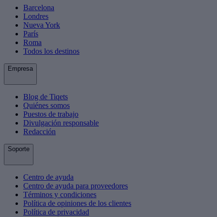
Barcelona
Londres
Nueva York
París
Roma
Todos los destinos
Empresa
Blog de Tiqets
Quiénes somos
Puestos de trabajo
Divulgación responsable
Redacción
Soporte
Centro de ayuda
Centro de ayuda para proveedores
Términos y condiciones
Política de opiniones de los clientes
Política de privacidad