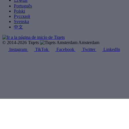
日本語
Português
Polski
Русский
Svenska
中文
© 2014-2026 Tiqets
Amsterdam
Instagram
TikTok
Facebook
Twitter
LinkedIn