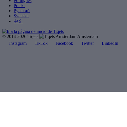
Português
Polski
Русский
Svenska
中文
© 2014-2026 Tiqets
Amsterdam
Instagram
TikTok
Facebook
Twitter
LinkedIn