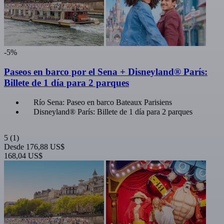
-5%
Paseos en barco por el Sena + Disneyland® París:
Billete de 1 día para 2 parques
Río Sena: Paseo en barco Bateaux Parisiens
Disneyland® París: Billete de 1 día para 2 parques
5
(1)
Desde
176,88 US$
168,04 US$