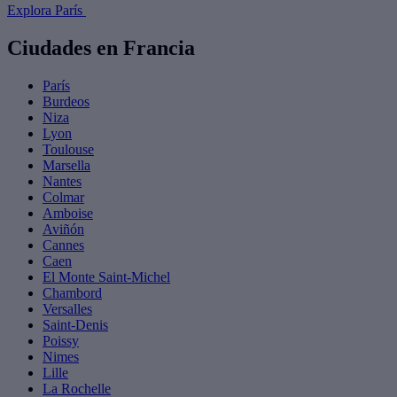
Explora París
Ciudades en Francia
París
Burdeos
Niza
Lyon
Toulouse
Marsella
Nantes
Colmar
Amboise
Aviñón
Cannes
Caen
El Monte Saint-Michel
Chambord
Versalles
Saint-Denis
Poissy
Nimes
Lille
La Rochelle