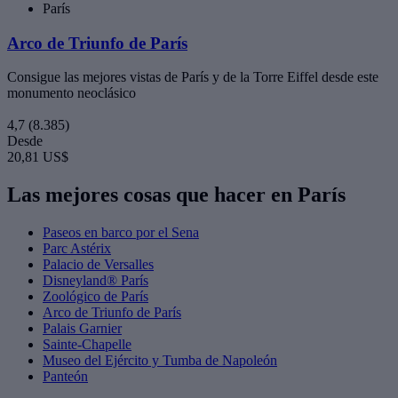
París
Arco de Triunfo de París
Consigue las mejores vistas de París y de la Torre Eiffel desde este
monumento neoclásico
4,7
(8.385)
Desde
20,81 US$
Las mejores cosas que hacer en París
Paseos en barco por el Sena
Parc Astérix
Palacio de Versalles
Disneyland® París
Zoológico de París
Arco de Triunfo de París
Palais Garnier
Sainte-Chapelle
Museo del Ejército y Tumba de Napoleón
Panteón