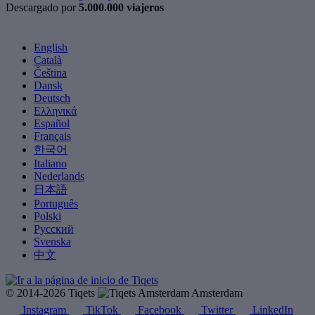
Descargado por
5.000.000 viajeros
English
Català
Čeština
Dansk
Deutsch
Ελληνικά
Español
Français
한국어
Italiano
Nederlands
日本語
Português
Polski
Русский
Svenska
中文
© 2014-2026 Tiqets
Amsterdam
Instagram
TikTok
Facebook
Twitter
LinkedIn