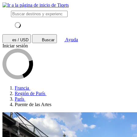
Ayuda
es / USD
Buscar
Iniciar sesión
Francia
Región de París
París
Puente de las Artes