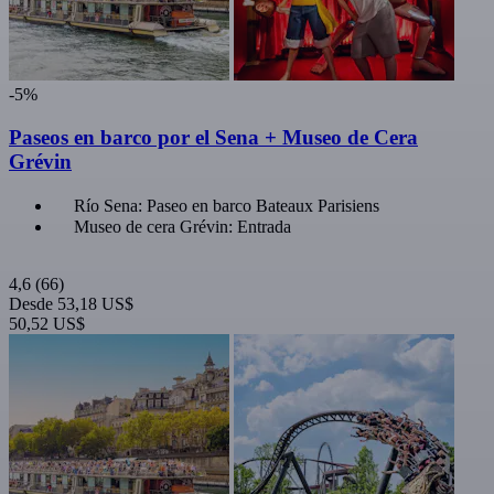
-5%
Paseos en barco por el Sena + Museo de Cera
Grévin
Río Sena: Paseo en barco Bateaux Parisiens
Museo de cera Grévin: Entrada
4,6
(66)
Desde
53,18 US$
50,52 US$