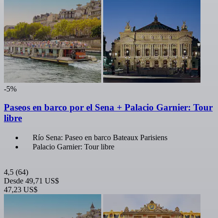
-5%
Paseos en barco por el Sena + Palacio Garnier: Tour
libre
Río Sena: Paseo en barco Bateaux Parisiens
Palacio Garnier: Tour libre
4,5
(64)
Desde
49,71 US$
47,23 US$