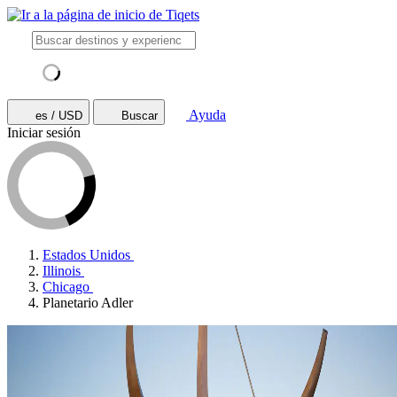
Ayuda
es / USD
Buscar
Iniciar sesión
Estados Unidos
Illinois
Chicago
Planetario Adler