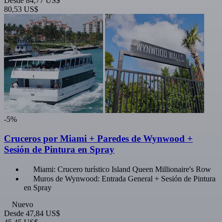
Desde
84,77 US$
80,53 US$
-5%
Cruceros por Miami + Paredes de Wynwood +
Sesión de Pintura en Spray
Miami: Crucero turístico Island Queen Millionaire's Row
Muros de Wynwood: Entrada General + Sesión de Pintura
en Spray
Nuevo
Desde
47,84 US$