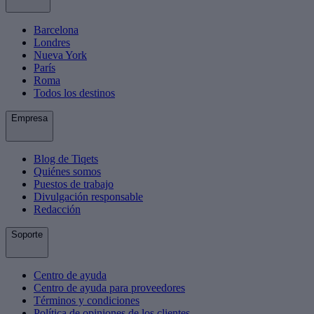
Barcelona
Londres
Nueva York
París
Roma
Todos los destinos
Empresa
Blog de Tiqets
Quiénes somos
Puestos de trabajo
Divulgación responsable
Redacción
Soporte
Centro de ayuda
Centro de ayuda para proveedores
Términos y condiciones
Política de opiniones de los clientes