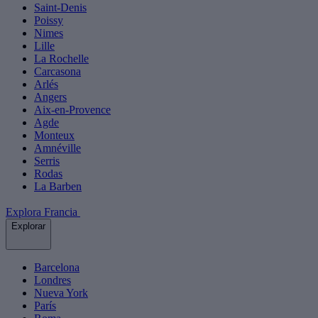
Saint-Denis
Poissy
Nimes
Lille
La Rochelle
Carcasona
Arlés
Angers
Aix-en-Provence
Agde
Monteux
Amnéville
Serris
Rodas
La Barben
Explora Francia
Explorar
Barcelona
Londres
Nueva York
París