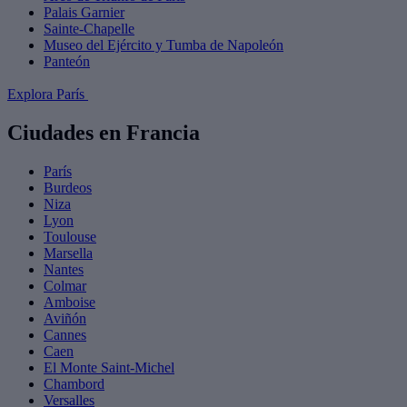
Palais Garnier
Sainte-Chapelle
Museo del Ejército y Tumba de Napoleón
Panteón
Explora París
Ciudades en Francia
París
Burdeos
Niza
Lyon
Toulouse
Marsella
Nantes
Colmar
Amboise
Aviñón
Cannes
Caen
El Monte Saint-Michel
Chambord
Versalles