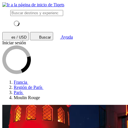
Ayuda
es / USD
Buscar
Iniciar sesión
Francia
Región de París
París
Moulin Rouge