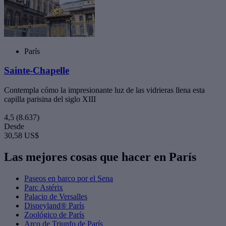
París
Sainte-Chapelle
Contempla cómo la impresionante luz de las vidrieras llena esta
capilla parisina del siglo XIII
4,5
(8.637)
Desde
30,58 US$
Las mejores cosas que hacer en París
Paseos en barco por el Sena
Parc Astérix
Palacio de Versalles
Disneyland® París
Zoológico de París
Arco de Triunfo de París