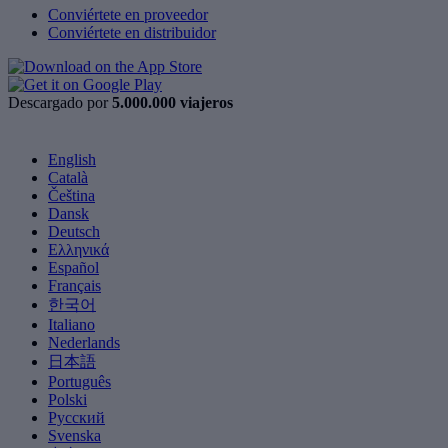
Conviértete en proveedor
Conviértete en distribuidor
Descargado por
5.000.000 viajeros
English
Català
Čeština
Dansk
Deutsch
Ελληνικά
Español
Français
한국어
Italiano
Nederlands
日本語
Português
Polski
Русский
Svenska