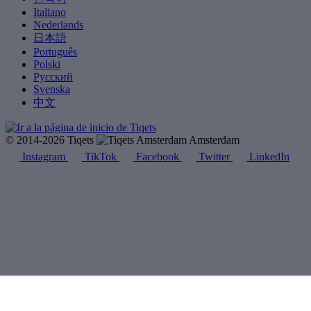
Italiano
Nederlands
日本語
Português
Polski
Русский
Svenska
中文
© 2014-2026 Tiqets
Amsterdam
Instagram
TikTok
Facebook
Twitter
LinkedIn