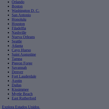
Orlando
Boston
Washington D. C.
San Antonio
Honolulu
Houston
Filadelfia
Nashville
Nueva Orleans
Seattle
Atlanta
Cayo Hueso
Saint Augustine
Tampa
Pigeon Forge
Savannah
Denver
Fort Lauderdale
Austin
Dallas
Kissimmee
Myrtle Beach
East Rutherford
Explora Estados Unidos