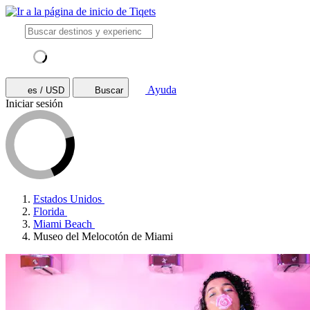
Ayuda
es / USD
Buscar
Iniciar sesión
Estados Unidos
Florida
Miami Beach
Museo del Melocotón de Miami