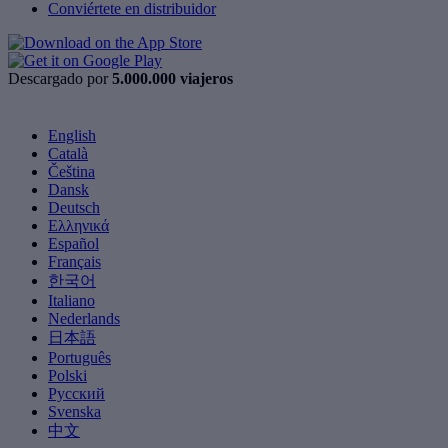
Conviértete en distribuidor
Descargado por
5.000.000 viajeros
English
Català
Čeština
Dansk
Deutsch
Ελληνικά
Español
Français
한국어
Italiano
Nederlands
日本語
Português
Polski
Русский
Svenska
中文