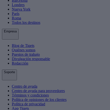
Barcelona
Londres
Nueva York
París
Roma
Todos los destinos
Empresa
Blog de Tiqets
Quiénes somos
Puestos de trabajo
Divulgación responsable
Redacción
Soporte
Centro de ayuda
Centro de ayuda para proveedores
Términos y condiciones
Política de opiniones de los clientes
Política de privacidad
App Tiqets