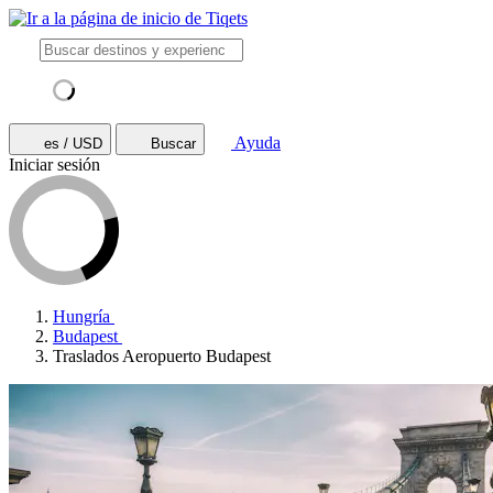
Ayuda
es / USD
Buscar
Iniciar sesión
Hungría
Budapest
Traslados Aeropuerto Budapest