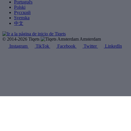
Português
Polski
Русский
Svenska
中文
© 2014-2026 Tiqets
Amsterdam
Instagram
TikTok
Facebook
Twitter
LinkedIn