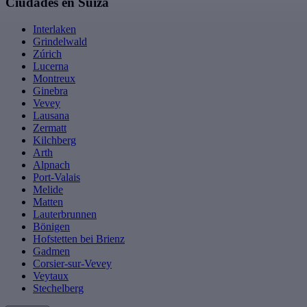
Ciudades en Suiza
Interlaken
Grindelwald
Zúrich
Lucerna
Montreux
Ginebra
Vevey
Lausana
Zermatt
Kilchberg
Arth
Alpnach
Port-Valais
Melide
Matten
Lauterbrunnen
Bönigen
Hofstetten bei Brienz
Gadmen
Corsier-sur-Vevey
Veytaux
Stechelberg