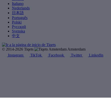
Italiano
Nederlands
日本語
Português
Polski
Русский
Svenska
中文
© 2014-2026 Tiqets
Amsterdam
Instagram
TikTok
Facebook
Twitter
LinkedIn