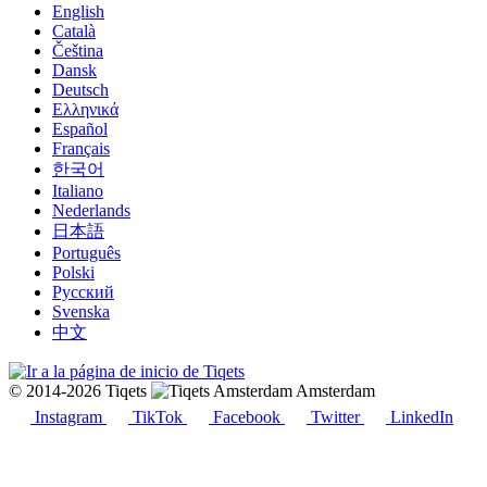
English
Català
Čeština
Dansk
Deutsch
Ελληνικά
Español
Français
한국어
Italiano
Nederlands
日本語
Português
Polski
Русский
Svenska
中文
© 2014-2026 Tiqets
Amsterdam
Instagram
TikTok
Facebook
Twitter
LinkedIn