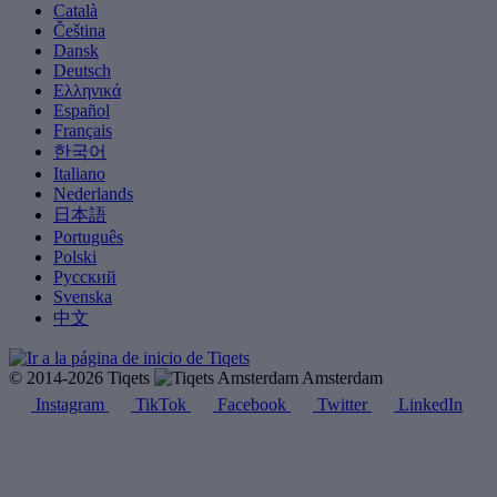
Català
Čeština
Dansk
Deutsch
Ελληνικά
Español
Français
한국어
Italiano
Nederlands
日本語
Português
Polski
Русский
Svenska
中文
© 2014-2026 Tiqets
Amsterdam
Instagram
TikTok
Facebook
Twitter
LinkedIn