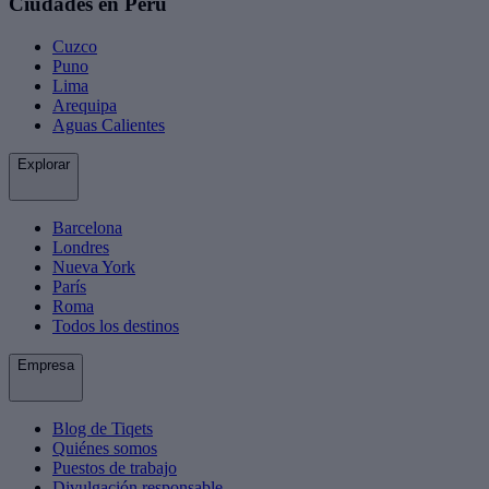
Ciudades en Perú
Cuzco
Puno
Lima
Arequipa
Aguas Calientes
Explorar
Barcelona
Londres
Nueva York
París
Roma
Todos los destinos
Empresa
Blog de Tiqets
Quiénes somos
Puestos de trabajo
Divulgación responsable