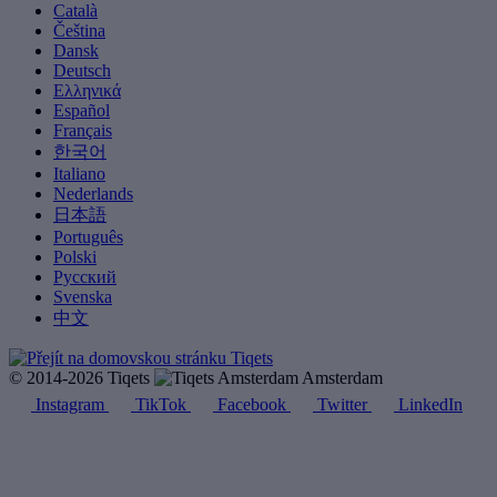
Català
Čeština
Dansk
Deutsch
Ελληνικά
Español
Français
한국어
Italiano
Nederlands
日本語
Português
Polski
Русский
Svenska
中文
© 2014-2026 Tiqets
Amsterdam
Instagram
TikTok
Facebook
Twitter
LinkedIn