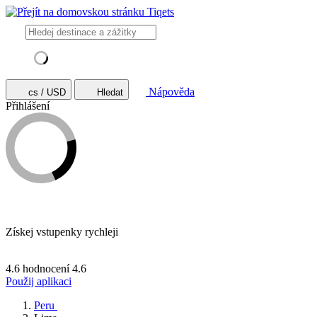
Nápověda
cs / USD
Hledat
Přihlášení
Získej vstupenky rychleji
4.6 hodnocení
4.6
Použij aplikaci
Peru