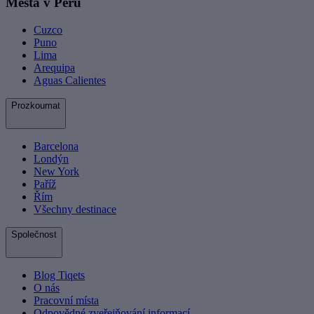
Města v Peru
Cuzco
Puno
Lima
Arequipa
Aguas Calientes
Prozkoumat
Barcelona
Londýn
New York
Paříž
Řím
Všechny destinace
Společnost
Blog Tiqets
O nás
Pracovní místa
Odpovědné zveřejňování informací