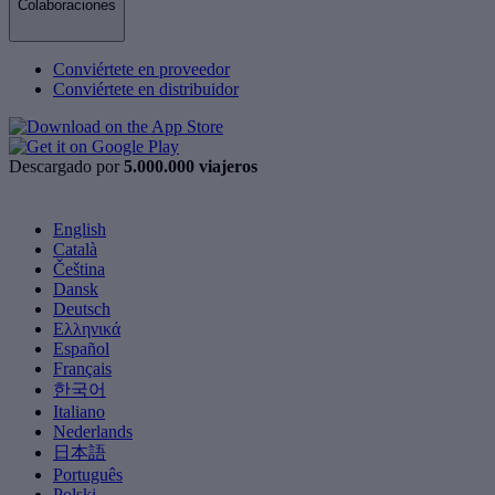
Colaboraciones
Conviértete en proveedor
Conviértete en distribuidor
Descargado por
5.000.000 viajeros
English
Català
Čeština
Dansk
Deutsch
Ελληνικά
Español
Français
한국어
Italiano
Nederlands
日本語
Português
Polski