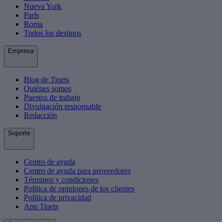
Nueva York
París
Roma
Todos los destinos
Empresa
Blog de Tiqets
Quiénes somos
Puestos de trabajo
Divulgación responsable
Redacción
Soporte
Centro de ayuda
Centro de ayuda para proveedores
Términos y condiciones
Política de opiniones de los clientes
Política de privacidad
App Tiqets