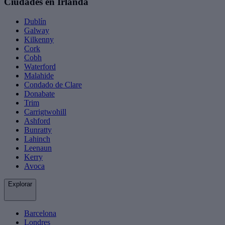
Ciudades en Irlanda
Dublín
Galway
Kilkenny
Cork
Cobh
Waterford
Malahide
Condado de Clare
Donabate
Trim
Carrigtwohill
Ashford
Bunratty
Lahinch
Leenaun
Kerry
Avoca
Explorar
Barcelona
Londres