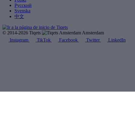
Русский
Svenska
中文
© 2014-2026 Tiqets
Amsterdam
Instagram
TikTok
Facebook
Twitter
LinkedIn