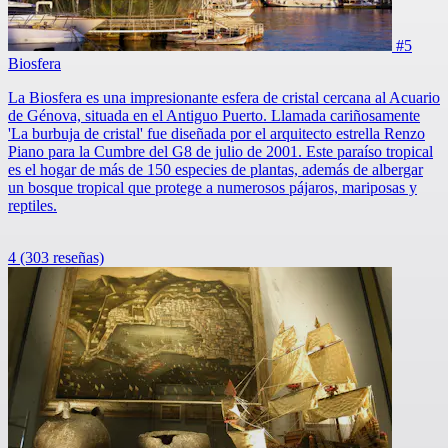
#5
Biosfera
La Biosfera es una impresionante esfera de cristal cercana al Acuario
de Génova, situada en el Antiguo Puerto. Llamada cariñosamente
'La burbuja de cristal' fue diseñada por el arquitecto estrella Renzo
Piano para la Cumbre del G8 de julio de 2001. Este paraíso tropical
es el hogar de más de 150 especies de plantas, además de albergar
un bosque tropical que protege a numerosos pájaros, mariposas y
reptiles.
4
(303 reseñas)