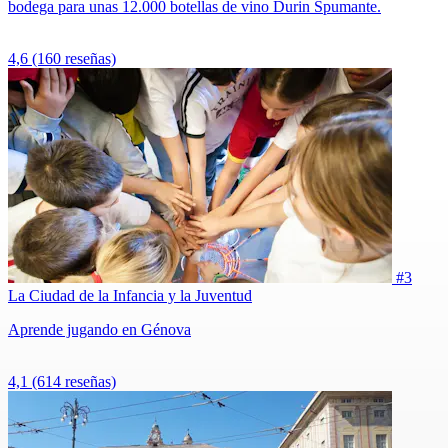
bodega para unas 12.000 botellas de vino Durin Spumante.
4,6
(160 reseñas)
#3
La Ciudad de la Infancia y la Juventud
Aprende jugando en Génova
4,1
(614 reseñas)