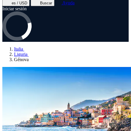
Ayuda
es / USD
Buscar
Iniciar sesión
Italia
Liguria
Génova