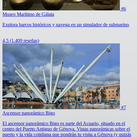
#6
Museo Marítimo de Gálata
Explora barcos históricos y navega en un simulador de submarino
4,5
(1.409 reseñas)
#7
Ascensor panorámico Bigo
El ascensor panorámico Bigo es parte del Acuario, situado en el
centro del Puerto Antiguo de Génova. Vistas panorámicas sobre el
puerto y la vida cotidiana que pondrán tu visita a Génova (y quizás