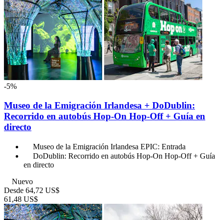
-5%
Museo de la Emigración Irlandesa + DoDublin:
Recorrido en autobús Hop-On Hop-Off + Guía en
directo
Museo de la Emigración Irlandesa EPIC: Entrada
DoDublin: Recorrido en autobús Hop-On Hop-Off + Guía
en directo
Nuevo
Desde
64,72 US$
61,48 US$