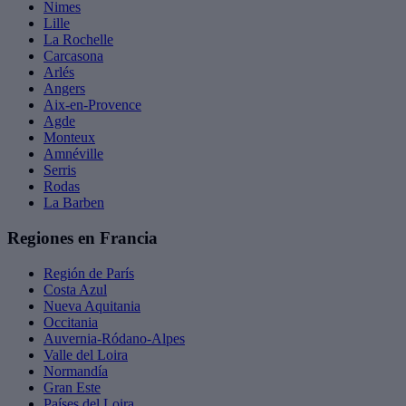
Nimes
Lille
La Rochelle
Carcasona
Arlés
Angers
Aix-en-Provence
Agde
Monteux
Amnéville
Serris
Rodas
La Barben
Regiones en Francia
Región de París
Costa Azul
Nueva Aquitania
Occitania
Auvernia-Ródano-Alpes
Valle del Loira
Normandía
Gran Este
Países del Loira