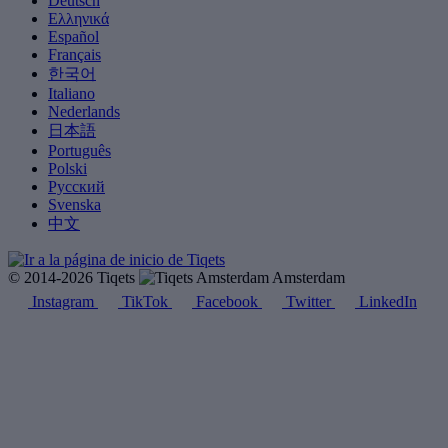
Deutsch
Ελληνικά
Español
Français
한국어
Italiano
Nederlands
日本語
Português
Polski
Русский
Svenska
中文
© 2014-2026 Tiqets
Amsterdam
Instagram
TikTok
Facebook
Twitter
LinkedIn