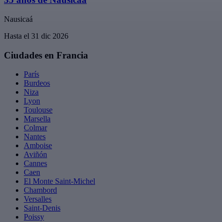
Nausicaá
Hasta el 31 dic 2026
Ciudades en Francia
París
Burdeos
Niza
Lyon
Toulouse
Marsella
Colmar
Nantes
Amboise
Aviñón
Cannes
Caen
El Monte Saint-Michel
Chambord
Versalles
Saint-Denis
Poissy