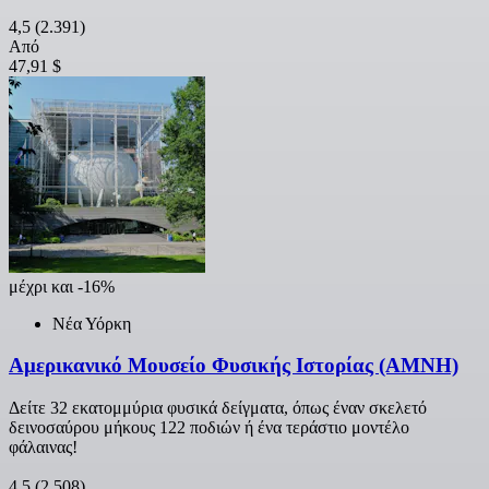
4,5
(2.391)
Από
47,91 $
μέχρι και -16%
Νέα Υόρκη
Αμερικανικό Μουσείο Φυσικής Ιστορίας (AMNH)
Δείτε 32 εκατομμύρια φυσικά δείγματα, όπως έναν σκελετό
δεινοσαύρου μήκους 122 ποδιών ή ένα τεράστιο μοντέλο
φάλαινας!
4,5
(2.508)