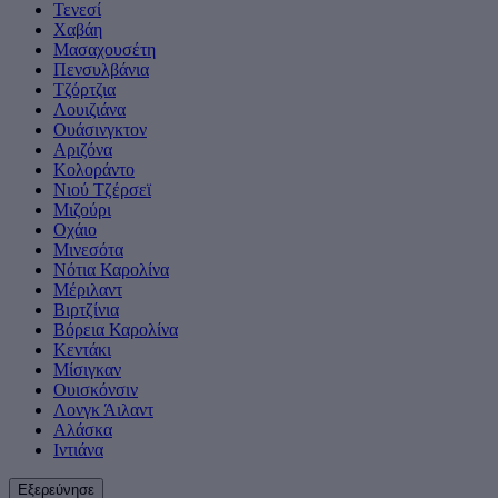
Τενεσί
Χαβάη
Μασαχουσέτη
Πενσυλβάνια
Tζόρτζια
Λουιζιάνα
Ουάσινγκτον
Αριζόνα
Κολοράντο
Νιού Τζέρσεϊ
Μιζούρι
Οχάιο
Μινεσότα
Νότια Καρολίνα
Μέριλαντ
Βιρτζίνια
Βόρεια Καρολίνα
Κεντάκι
Μίσιγκαν
Ουισκόνσιν
Λονγκ Άιλαντ
Αλάσκα
Ιντιάνα
Εξερεύνησε