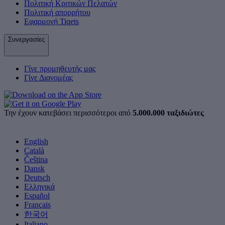
Πολιτική Κριτικών Πελατών
Πολιτική απορρήτου
Εφαρμογή Tiqets
Συνεργασίες
Γίνε προμηθευτής μας
Γίνε Διανομέας
Την έχουν κατεβάσει περισσότεροι από
5.000.000 ταξιδιώτες
English
Català
Čeština
Dansk
Deutsch
Ελληνικά
Español
Français
한국어
Italiano