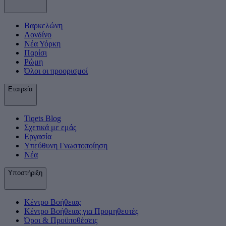
Βαρκελώνη
Λονδίνο
Νέα Υόρκη
Παρίσι
Ρώμη
Όλοι οι προορισμοί
Εταιρεία
Tiqets Βlog
Σχετικά με εμάς
Εργασία
Υπεύθυνη Γνωστοποίηση
Νέα
Υποστήριξη
Κέντρο Βοήθειας
Κέντρο Βοήθειας για Προμηθευτές
Όροι & Προϋποθέσεις