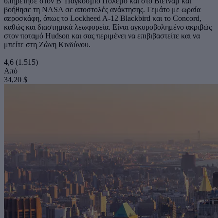
υπηρέτησε στον Β' Παγκόσμιο Πόλεμο και στο Βιετνάμ και
βοήθησε τη NASA σε αποστολές ανάκτησης. Γεμάτο με ωραία
αεροσκάφη, όπως το Lockheed A-12 Blackbird και το Concord,
καθώς και διαστημικά λεωφορεία. Είναι αγκυροβολημένο ακριβώς
στον ποταμό Hudson και σας περιμένει να επιβιβαστείτε και να
μπείτε στη Ζώνη Κινδύνου.
4,6
(1.515)
Από
34,20 $