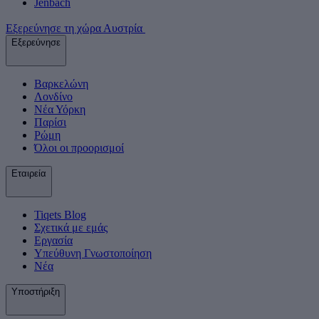
Jenbach
Εξερεύνησε τη χώρα Αυστρία
Εξερεύνησε
Βαρκελώνη
Λονδίνο
Νέα Υόρκη
Παρίσι
Ρώμη
Όλοι οι προορισμοί
Εταιρεία
Tiqets Βlog
Σχετικά με εμάς
Εργασία
Υπεύθυνη Γνωστοποίηση
Νέα
Υποστήριξη