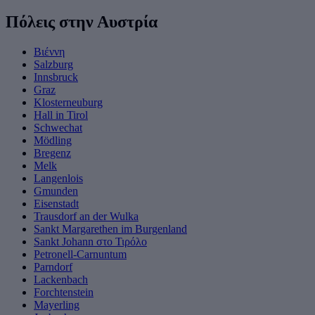
Πόλεις στην Αυστρία
Βιέννη
Salzburg
Innsbruck
Graz
Klosterneuburg
Hall in Tirol
Schwechat
Mödling
Bregenz
Melk
Langenlois
Gmunden
Eisenstadt
Trausdorf an der Wulka
Sankt Margarethen im Burgenland
Sankt Johann στο Τιρόλο
Petronell-Carnuntum
Parndorf
Lackenbach
Forchtenstein
Mayerling