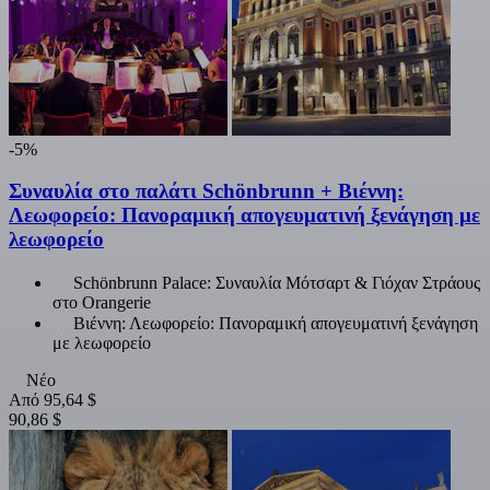
-5%
Συναυλία στο παλάτι Schönbrunn + Βιέννη:
Λεωφορείο: Πανοραμική απογευματινή ξενάγηση με
λεωφορείο
Schönbrunn Palace: Συναυλία Μότσαρτ & Γιόχαν Στράους
στο Orangerie
Βιέννη: Λεωφορείο: Πανοραμική απογευματινή ξενάγηση
με λεωφορείο
Νέο
Από
95,64 $
90,86 $