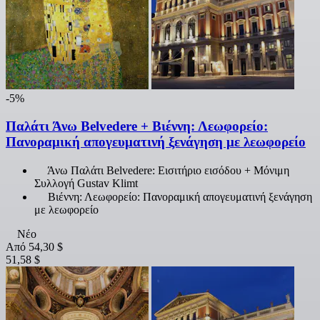
-5%
Παλάτι Άνω Belvedere + Βιέννη: Λεωφορείο:
Πανοραμική απογευματινή ξενάγηση με λεωφορείο
Άνω Παλάτι Belvedere: Εισιτήριο εισόδου + Μόνιμη
Συλλογή Gustav Klimt
Βιέννη: Λεωφορείο: Πανοραμική απογευματινή ξενάγηση
με λεωφορείο
Νέο
Από
54,30 $
51,58 $