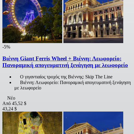
-5%
Βιέννη Giant Ferris Wheel + Βιέννη: Λεωφορείο:
Πανοραμική απογευματινή ξενάγηση με λεωφορείο
Ο γιγαντιαίος τροχός της Βιέννης: Skip The Line
Βιέννη: Λεωφορείο: Πανοραμική απογευματινή ξενάγηση
με λεωφορείο
Νέο
Από
45,52 $
43,24 $