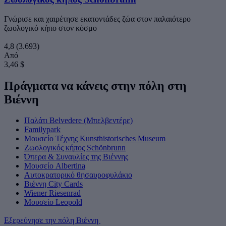
Γνώρισε και χαιρέτησε εκατοντάδες ζώα στον παλαιότερο
ζωολογικό κήπο στον κόσμο
4,8
(3.693)
Από
3,46 $
Πράγματα να κάνεις στην πόλη στη
Βιέννη
Παλάτι Belvedere (Μπελβεντέρε)
Familypark
Μουσείο Τέχνης Kunsthistorisches Museum
Ζωολογικός κήπος Schönbrunn
Όπερα & Συναυλίες της Βιέννης
Μουσείο Albertina
Αυτοκρατορικό θησαυροφυλάκιο
Βιέννη City Cards
Wiener Riesenrad
Μουσείο Leopold
Εξερεύνησε την πόλη Βιέννη