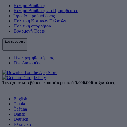
Κέντρο Βοήθειας
Κέντρο Βοήθειας για Προμηθευτές
Όροι & Προϋποθέσεις
Πολιτική Κριτικών Πελατών
Πολιτική απορρήτου
Εφαρμογή Tiqets
Συνεργασίες
Γίνε προμηθευτής μας
Γίνε Διανομέας
Την έχουν κατεβάσει περισσότεροι από
5.000.000 ταξιδιώτες
English
Català
Čeština
Dansk
Deutsch
Ελληνικά