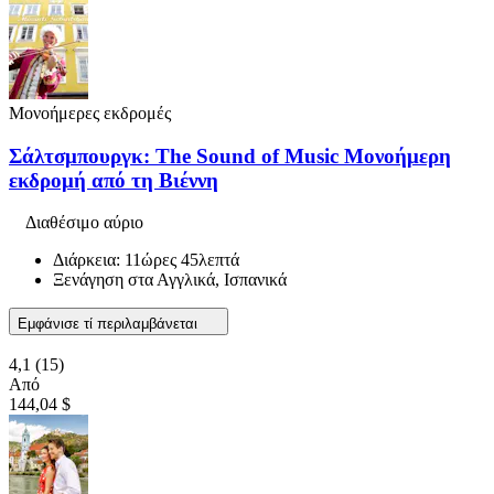
Μονοήμερες εκδρομές
Σάλτσμπουργκ: The Sound of Music Μονοήμερη
εκδρομή από τη Βιέννη
Διαθέσιμο αύριο
Διάρκεια: 11ώρες 45λεπτά
Ξενάγηση στα Αγγλικά, Ισπανικά
Εμφάνισε τί περιλαμβάνεται
4,1
(15)
Από
144,04 $