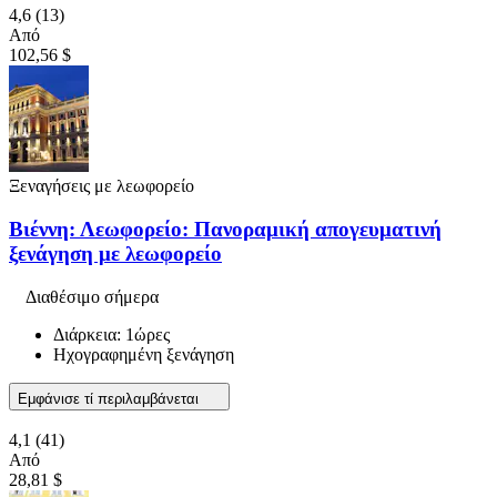
4,6
(13)
Από
102,56 $
Ξεναγήσεις με λεωφορείο
Βιέννη: Λεωφορείο: Πανοραμική απογευματινή
ξενάγηση με λεωφορείο
Διαθέσιμο σήμερα
Διάρκεια: 1ώρες
Ηχογραφημένη ξενάγηση
Εμφάνισε τί περιλαμβάνεται
4,1
(41)
Από
28,81 $