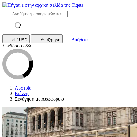
Βοήθεια
el / USD
Αναζήτηση
Συνδέσου εδώ
Αυστρία
Βιέννη
Ξενάγηση με Λεωφορείο