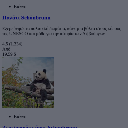
Βιέννη
Παλάτι Schönbrunn
Εξερεύνησε τα πολυτελή δωμάτια, κάνε μια βόλτα στους κήπους
της UNESCO και μάθε για την ιστορία των Αψβούργων
4,5
(1.334)
Από
19,59 $
Βιέννη
Ζωολογικός κήπος Schönbrunn