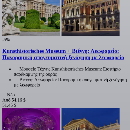
-5%
Kunsthistorisches Museum + Βιέννη: Λεωφορείο:
Πανοραμική απογευματινή ξενάγηση με λεωφορείο
Μουσείο Τέχνης Kunsthistorisches Museum: Εισιτήριο
παράκαμψης της ουράς
Βιέννη: Λεωφορείο: Πανοραμική απογευματινή ξενάγηση
με λεωφορείο
Νέο
Από
54,16 $
51,45 $