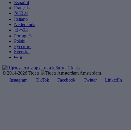
Español
Français
한국어
Italiano
Nederlands
日本語
Português
Polski
Русский
Svenska
中文
© 2014-2026 Tiqets
Amsterdam
Instagram
TikTok
Facebook
Twitter
LinkedIn