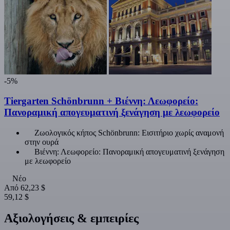
-5%
Tiergarten Schönbrunn + Βιέννη: Λεωφορείο:
Πανοραμική απογευματινή ξενάγηση με λεωφορείο
Ζωολογικός κήπος Schönbrunn: Εισιτήριο χωρίς αναμονή
στην ουρά
Βιέννη: Λεωφορείο: Πανοραμική απογευματινή ξενάγηση
με λεωφορείο
Νέο
Από
62,23 $
59,12 $
Αξιολογήσεις & εμπειρίες