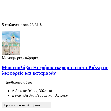
5 επιλογές
• από
28,81 $
Μονοήμερες εκδρομές
Μπρατισλάβα: Ημερήσια εκδρομή από τη Βιέννη με
λεωφορείο και καταμαράν
Διαθέσιμο αύριο
Διάρκεια: 9ώρες 30λεπτά
Ξενάγηση στα Γερμανικά , Αγγλικά
Εμφάνισε τί περιλαμβάνεται