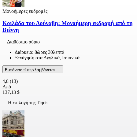
Μονοήμερες εκδρομές
Κοιλάδα του Δούναβη: Μονοήμερη εκδρομή από τη
Βιέννη
Διαθέσιμο αύριο
Διάρκεια: 8ώρες 30λεπτά
Ξενάγηση στα Αγγλικά, Ισπανικά
Εμφάνισε τί περιλαμβάνεται
4,8
(13)
Από
137,13 $
Η επιλογή της Tiqets