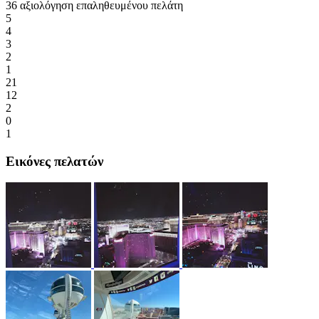
36 αξιολόγηση επαληθευμένου πελάτη
5
4
3
2
1
21
12
2
0
1
Εικόνες πελατών