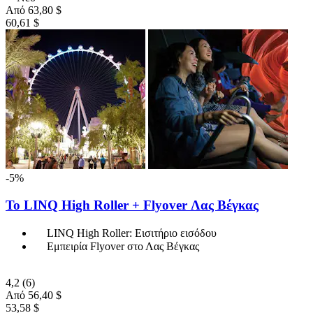
Από
63,80 $
60,61 $
-5%
Το LINQ High Roller + Flyover Λας Βέγκας
LINQ High Roller: Εισιτήριο εισόδου
Εμπειρία Flyover στο Λας Βέγκας
4,2
(6)
Από
56,40 $
53,58 $