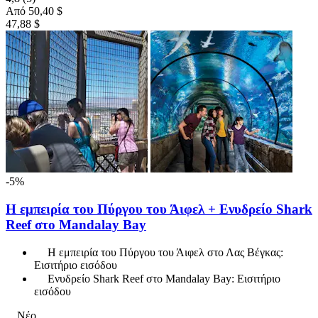
Από
50,40 $
47,88 $
-5%
Η εμπειρία του Πύργου του Άιφελ + Ενυδρείο Shark
Reef στο Mandalay Bay
Η εμπειρία του Πύργου του Άιφελ στο Λας Βέγκας:
Εισιτήριο εισόδου
Ενυδρείο Shark Reef στο Mandalay Bay: Εισιτήριο
εισόδου
Νέο