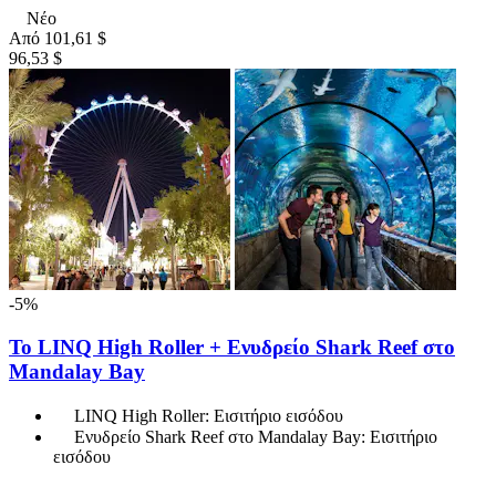
Νέο
Από
101,61 $
96,53 $
-5%
Το LINQ High Roller + Ενυδρείο Shark Reef στο
Mandalay Bay
LINQ High Roller: Εισιτήριο εισόδου
Ενυδρείο Shark Reef στο Mandalay Bay: Εισιτήριο
εισόδου