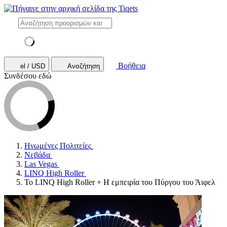
Βοήθεια
el / USD
Αναζήτηση
Συνδέσου εδώ
Ηνωμένες Πολιτείες
Νεβάδα
Las Vegas
LINQ High Roller
Το LINQ High Roller + Η εμπειρία του Πύργου του Άιφελ