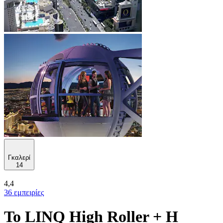
Γκαλερί
14
4,4
36 εμπειρίες
Το LINQ High Roller + Η