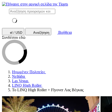
Βοήθεια
el / USD
Αναζήτηση
Συνδέσου εδώ
Ηνωμένες Πολιτείες
Νεβάδα
Las Vegas
LINQ High Roller
Το LINQ High Roller + Flyover Λας Βέγκας