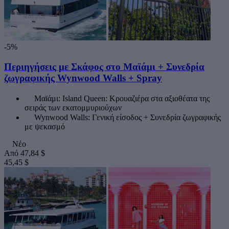
-5%
Περιηγήσεις με Σκάφος στο Μαϊάμι + Συνεδρία
ζωγραφικής Wynwood Walls + Spray
Μαϊάμι: Island Queen: Κρουαζιέρα στα αξιοθέατα της
σειράς των εκατομμυριούχων
Wynwood Walls: Γενική είσοδος + Συνεδρία ζωγραφικής
με ψεκασμό
Νέο
Από
47,84 $
45,45 $