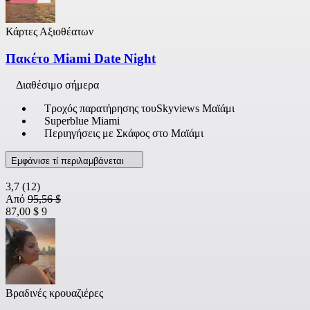
Κάρτες Αξιοθέατων
Πακέτο Miami Date Night
Διαθέσιμο σήμερα
Τροχός παρατήρησης τουSkyviews Μαϊάμι
Superblue Miami
Περιηγήσεις με Σκάφος στο Μαϊάμι
Εμφάνισε τί περιλαμβάνεται
3,7
(12)
Από
95,56 $
87,00 $
9
Βραδινές κρουαζιέρες