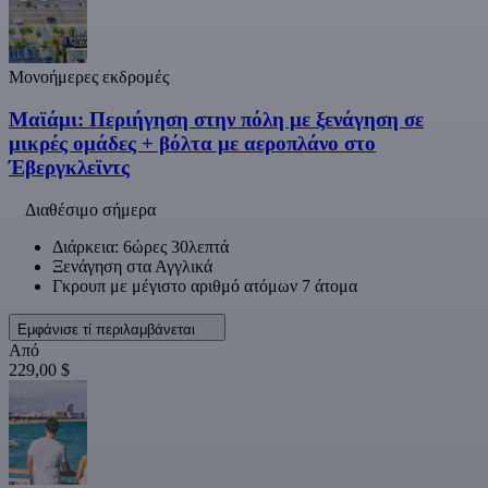
Μονοήμερες εκδρομές
Μαϊάμι: Περιήγηση στην πόλη με ξενάγηση σε
μικρές ομάδες + βόλτα με αεροπλάνο στο
Έβεργκλεϊντς
Διαθέσιμο σήμερα
Διάρκεια: 6ώρες 30λεπτά
Ξενάγηση στα Αγγλικά
Γκρουπ με μέγιστο αριθμό ατόμων 7 άτομα
Εμφάνισε τί περιλαμβάνεται
Από
229,00 $