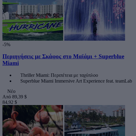
-5%
Περιηγήσεις με Σκάφος στο Μαϊάμι + Superblue
Miami
Thriller Miami: Περιπέτεια με ταχύπλοο
Superblue Miami Immersive Art Experience feat. teamLab
Νέο
Από
89,39 $
84,92 $