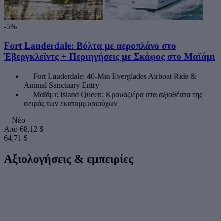
-5%
Fort Lauderdale: Βόλτα με αεροπλάνο στο
Έβεργκλεϊντς + Περιηγήσεις με Σκάφος στο Μαϊάμι
Fort Lauderdale: 40-Min Everglades Airboat Ride &
Animal Sanctuary Entry
Μαϊάμι: Island Queen: Κρουαζιέρα στα αξιοθέατα της
σειράς των εκατομμυριούχων
Νέο
Από
68,12 $
64,71 $
Αξιολογήσεις & εμπειρίες