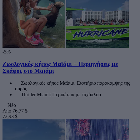
-5%
Ζωολογικός κήπος Μαϊάμι + Περιηγήσεις με
Σκάφος στο Μαϊάμι
Ζωολογικός κήπος Μαϊάμι: Εισιτήριο παράκαμψης της
ουράς
Thriller Miami: Περιπέτεια με ταχύπλοο
Νέο
Από
76,77 $
72,93 $