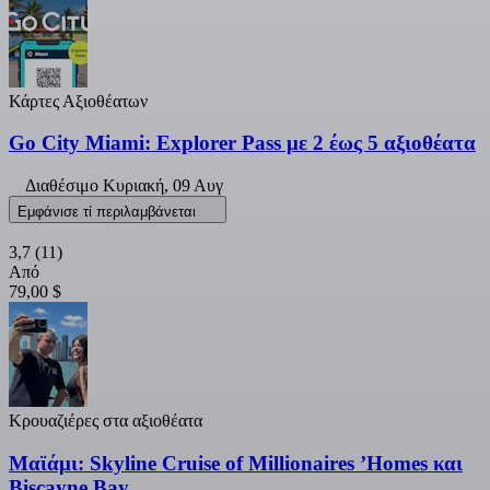
Κάρτες Αξιοθέατων
Go City Miami: Explorer Pass με 2 έως 5 αξιοθέατα
Διαθέσιμο
Κυριακή, 09 Αυγ
Εμφάνισε τί περιλαμβάνεται
3,7
(11)
Από
79,00 $
Κρουαζιέρες στα αξιοθέατα
Μαϊάμι: Skyline Cruise of Millionaires ’Homes και
Biscayne Bay