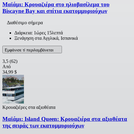
Μαϊάμι: Κρουαζιέρα στο ηλιοβασίλεμα του
Biscayne Bay και σπίτια εκατομμυριούχων
Διαθέσιμο σήμερα
Διάρκεια: 1ώρες 15λεπτά
Ξενάγηση στα Αγγλικά, Ισπανικά
Εμφάνισε τί περιλαμβάνεται
3,5
(62)
Από
34,99 $
Κρουαζιέρες στα αξιοθέατα
Μαϊάμι: Island Queen: Κρουαζιέρα στα αξιοθέατα
της σειράς των εκατομμυριούχων