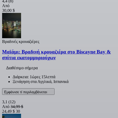
4,4
(8)
Από
30,00 $
Βραδινές κρουαζιέρες
Μαϊάμι: Βραδινή κρουαζιέρα στο Biscayne Bay &
σπίτια εκατομμυριούχων
Διαθέσιμο σήμερα
Διάρκεια: 1ώρες 15λεπτά
Ξενάγηση στα Αγγλικά, Ισπανικά
Εμφάνισε τί περιλαμβάνεται
3,1
(12)
Από
34,99 $
24,49 $
30