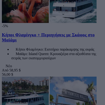
-5%
Κήποι Φλαμίνγκο + Περιηγήσεις με Σκάφος στο
Μαϊάμι
Κήποι Φλαμίνγκο: Εισιτήριο παράκαμψης της ουράς
Μαϊάμι: Island Queen: Κρουαζιέρα στα αξιοθέατα της
σειράς των εκατομμυριούχων
Νέο
Από
58,95 $
56,00 $