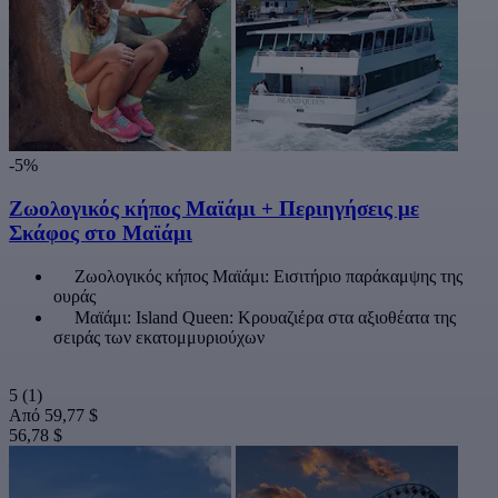
-5%
Ζωολογικός κήπος Μαϊάμι + Περιηγήσεις με
Σκάφος στο Μαϊάμι
Ζωολογικός κήπος Μαϊάμι: Εισιτήριο παράκαμψης της
ουράς
Μαϊάμι: Island Queen: Κρουαζιέρα στα αξιοθέατα της
σειράς των εκατομμυριούχων
5
(1)
Από
59,77 $
56,78 $