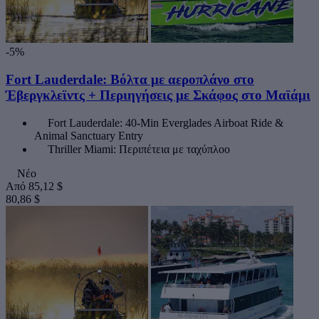
-5%
Fort Lauderdale: Βόλτα με αεροπλάνο στο
Έβεργκλεϊντς + Περιηγήσεις με Σκάφος στο Μαϊάμι
Fort Lauderdale: 40-Min Everglades Airboat Ride &
Animal Sanctuary Entry
Thriller Miami: Περιπέτεια με ταχύπλοο
Νέο
Από
85,12 $
80,86 $