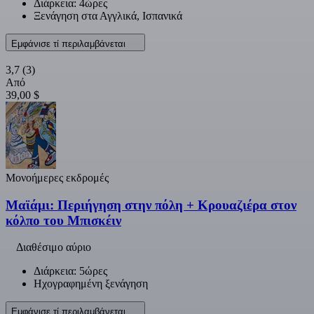
Διάρκεια: 4ώρες
Ξενάγηση στα Αγγλικά, Ισπανικά
Εμφάνισε τί περιλαμβάνεται
3,7
(3)
Από
39,00 $
Μονοήμερες εκδρομές
Μαϊάμι: Περιήγηση στην πόλη + Κρουαζιέρα στον
κόλπο του Μπισκέιν
Διαθέσιμο αύριο
Διάρκεια: 5ώρες
Ηχογραφημένη ξενάγηση
Εμφάνισε τί περιλαμβάνεται