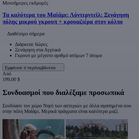
Μονοήμερες εκδρομές
Τα καλύτερα του Μαϊάμι: Λόντερντεϊλ: Ξενάγηση
πόλης μικρού γκρουπ + κρουαζιέρα στον κόλπο
Διαθέσιμο σήμερα
Διάρκεια: 6ώρες
Ξενάγηση στα Αγγλικά
Γκρουπ με μέγιστο αριθμό ατόμων 7 άτομα
Εμφάνισε τί περιλαμβάνεται
Από
199,00 $
Συνδυασμοί που διαλέξαμε προσωπικά
Συνδύασε τον χώρο Νησί των αστεριών με άλλα αγαπημένα σου
στην πόλη Μαϊάμι. Μερικά πράγματα είναι καλύτερα μαζί.