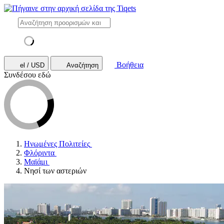
Βοήθεια
el / USD
Αναζήτηση
Συνδέσου εδώ
Ηνωμένες Πολιτείες
Φλόριντα
Μαϊάμι
Νησί των αστεριών