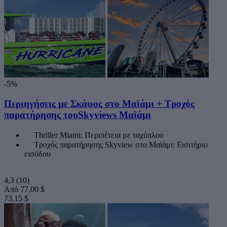
-5%
Περιηγήσεις με Σκάφος στο Μαϊάμι + Τροχός
παρατήρησης τουSkyviews Μαϊάμι
Thriller Miami: Περιπέτεια με ταχύπλοο
Τροχός παρατήρησης Skyview στο Μαϊάμι: Εισιτήριο
εισόδου
4,3
(10)
Από
77,00 $
73,15 $