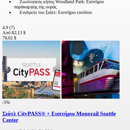
Ζωολογικός κήπος Woodland Park: Εισιτήριο
παράκαμψης της ουράς
Ενυδρείο του Σιάτλ: Εισιτήριο εισόδου
4,9
(7)
Από
82,13 $
78,02 $
-5%
Σιάτλ CityPASS® + Εισιτήριο Monorail Seattle
Center