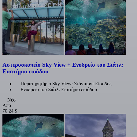
Αστεροσκοπείο Sky View + Ενυδρείο του Σιάτλ:
Εισιτήριο εισόδου
Παρατηρητήριο Sky View: Στάνταρντ Είσοδος
Ενυδρείο του Σιάτλ: Εισιτήριο εισόδου
Νέο
Από
70,24 $