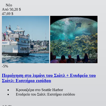
Νέο
Από
50,20 $
47,69 $
-5%
Περιήγηση στο λιμάνι του Σιάτλ + Ενυδρείο του
Σιάτλ: Εισιτήριο εισόδου
Κρουαζιέρα στο Seattle Harbor
Ενυδρείο του Σιάτλ: Εισιτήριο εισόδου