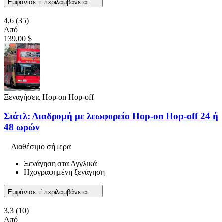
Εμφάνισε τί περιλαμβάνεται
4,6
(35)
Από
139,00 $
Ξεναγήσεις Hop-on Hop-off
Σιάτλ: Διαδρομή με λεωφορείο Hop-on Hop-off 24 ή
48 ωρών
Διαθέσιμο σήμερα
Ξενάγηση στα Αγγλικά
Ηχογραφημένη ξενάγηση
Εμφάνισε τί περιλαμβάνεται
3,3
(10)
Από