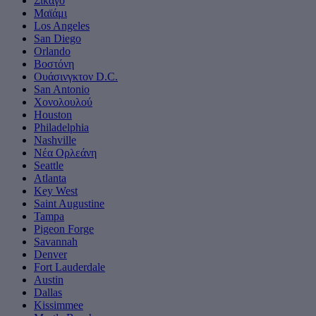
Σικάγο
Μαϊάμι
Los Angeles
San Diego
Orlando
Βοστόνη
Ουάσινγκτον D.C.
San Antonio
Χονολουλού
Houston
Philadelphia
Nashville
Νέα Ορλεάνη
Seattle
Atlanta
Key West
Saint Augustine
Tampa
Pigeon Forge
Savannah
Denver
Fort Lauderdale
Austin
Dallas
Kissimmee