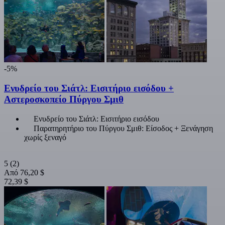
-5%
Ενυδρείο του Σιάτλ: Εισιτήριο εισόδου +
Αστεροσκοπείο Πύργου Σμιθ
Ενυδρείο του Σιάτλ: Εισιτήριο εισόδου
Παρατηρητήριο του Πύργου Σμιθ: Είσοδος + Ξενάγηση
χωρίς ξεναγό
5
(2)
Από
76,20 $
72,39 $