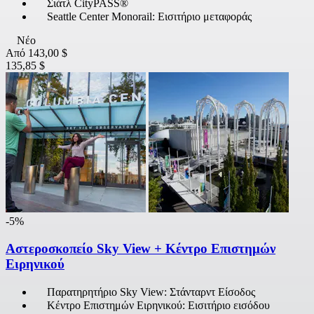
Σιάτλ CityPASS®
Seattle Center Monorail: Εισιτήριο μεταφοράς
Νέο
Από
143,00 $
135,85 $
-5%
Αστεροσκοπείο Sky View + Κέντρο Επιστημών
Ειρηνικού
Παρατηρητήριο Sky View: Στάνταρντ Είσοδος
Κέντρο Επιστημών Ειρηνικού: Εισιτήριο εισόδου