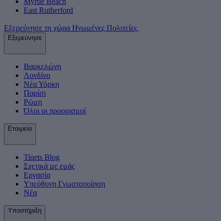
Myrtle Beach
East Rutherford
Εξερεύνησε τη χώρα Ηνωμένες Πολιτείες
Εξερεύνησε
Βαρκελώνη
Λονδίνο
Νέα Υόρκη
Παρίσι
Ρώμη
Όλοι οι προορισμοί
Εταιρεία
Tiqets Βlog
Σχετικά με εμάς
Εργασία
Υπεύθυνη Γνωστοποίηση
Νέα
Υποστήριξη