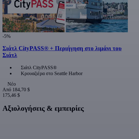
-5%
Σιάτλ CityPASS® + Περιήγηση στο λιμάνι του
Σιάτλ
Σιάτλ CityPASS®
Κρουαζιέρα στο Seattle Harbor
Νέο
Από
184,70 $
175,46 $
Αξιολογήσεις & εμπειρίες