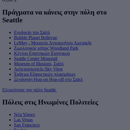
Πράγματα να κάνεις στην πόλη στο
Seattle
Ενυδρείο του Σιάτλ
Bubble Planet Bellevue
LeMay - Μουσείο Αυτοκινήτου Αμερικής
Ζωολογικός κήπος Woodland Park
Κέντρο Επιστημών Ειρηνικού
Seattle Center Monorail
Museum of Illusions, Σιάτλ
Αστεροσκοπείο Sky View
Έκθεμα Εξαιρετικών πλασμάτων
Ξενάγηση Hop-on Hop-off στο Σιάτλ
Εξερεύνησε την πόλη Seattle
Πόλεις στις Ηνωμένες Πολιτείες
Νέα Υόρκη
Las Vegas
San Francisco