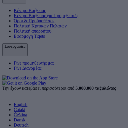
Κέντρο Βοήθειας
Κέντρο Βοήθειας για Προμηθευτές
Όροι & Προϋποθέσεις
Πολιτική Κριτικών Πελατών
Πολιτική απορρήτου
Εφαρμογή Tiqets
Συνεργασίες
Γίνε προμηθευτής μας
Γίνε Διανομέας
Την έχουν κατεβάσει περισσότεροι από
5.000.000 ταξιδιώτες
English
Català
Čeština
Dansk
Deutsch