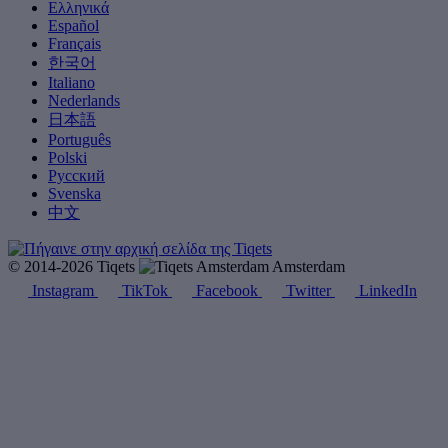
Ελληνικά
Español
Français
한국어
Italiano
Nederlands
日本語
Português
Polski
Русский
Svenska
中文
© 2014-2026 Tiqets
Amsterdam
Instagram
TikTok
Facebook
Twitter
LinkedIn