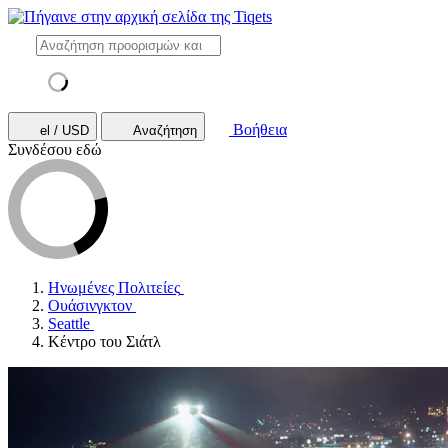
Βοήθεια
el / USD
Αναζήτηση
Συνδέσου εδώ
Ηνωμένες Πολιτείες
Ουάσινγκτον
Seattle
Κέντρο του Σιάτλ