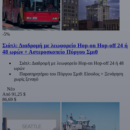
-5%
Σιάτλ: Διαδρομή με λεωφορείο Hop-on Hop-off 24 ή
48 ωρών + Αστεροσκοπείο Πύργου Σμιθ
Σιάτλ: Διαδρομή με λεωφορείο Hop-on Hop-off 24 ή 48
ωρών
Παρατηρητήριο του Πύργου Σμιθ: Είσοδος + Ξενάγηση
χωρίς ξεναγό
Νέο
Από
91,25 $
86,69 $