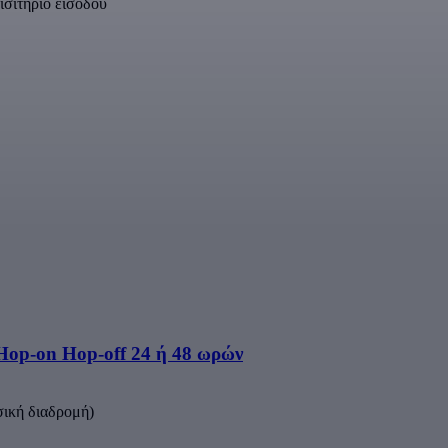
ισιτήριο εισόδου
Hop-on Hop-off 24 ή 48 ωρών
σική διαδρομή)