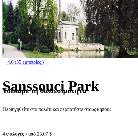
4.6
(35 εμπειρίες )
Sanssouci Park
Τσέκαρε τη διαθεσιμότητα
Περιηγηθείτε στο παλάτι και περπατήστε στους κήπους
4 επιλογές
• από
23,07 $