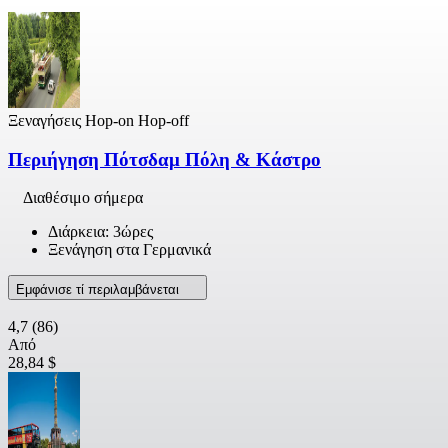
Ξεναγήσεις Hop-on Hop-off
Περιήγηση Πότσδαμ Πόλη & Κάστρο
Διαθέσιμο σήμερα
Διάρκεια: 3ώρες
Ξενάγηση στα Γερμανικά
Εμφάνισε τί περιλαμβάνεται
4,7
(86)
Από
28,84 $