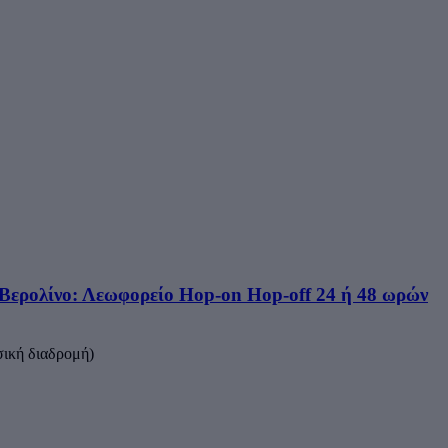
 Βερολίνο: Λεωφορείο Hop-on Hop-off 24 ή 48 ωρών
σική διαδρομή)