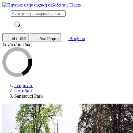
Βοήθεια
el / USD
Αναζήτηση
Συνδέσου εδώ
Γερμανία
Πότσδαμ
Sanssouci Park