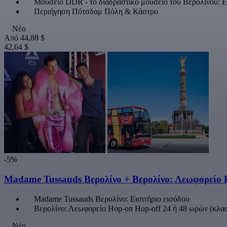
Μουσείο DDR - το διαδραστικό μουσείο του Βερολίνου: Ε
Περιήγηση Πότσδαμ Πόλη & Κάστρο
Νέο
Από
44,88 $
42,64 $
-5%
Madame Tussauds Βερολίνο + Βερολίνο: Λεωφορείο 
Madame Tussauds Βερολίνο: Εισιτήριο εισόδου
Βερολίνο: Λεωφορείο Hop-on Hop-off 24 ή 48 ωρών (κλα
Νέο