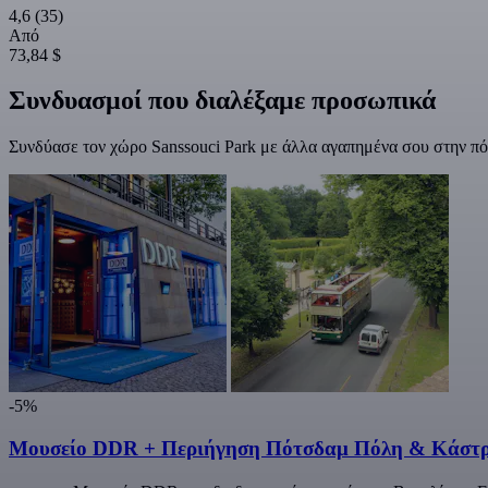
4,6
(35)
Από
73,84 $
Συνδυασμοί που διαλέξαμε προσωπικά
Συνδύασε τον χώρο Sanssouci Park με άλλα αγαπημένα σου στην πό
-5%
Μουσείο DDR + Περιήγηση Πότσδαμ Πόλη & Κάστ