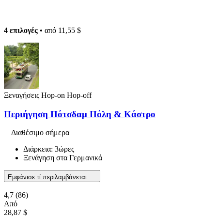
4 επιλογές
• από
11,55 $
Ξεναγήσεις Hop-on Hop-off
Περιήγηση Πότσδαμ Πόλη & Κάστρο
Διαθέσιμο σήμερα
Διάρκεια: 3ώρες
Ξενάγηση στα Γερμανικά
Εμφάνισε τί περιλαμβάνεται
4,7
(86)
Από
28,87 $