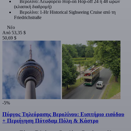
Βερολίνο: Λεωφορείο Hop-on Hop-off 24 ή 48 ωρών
(κλασική διαδρομή)
Βερολίνο: 1-Hr Historical Sighseeing Cruise από τη
Friedrichstraße
Νέο
Από
53,35 $
50,69 $
-5%
Πύργος Τηλεόρασης Βερολίνου: Εισιτήριο εισόδου
+ Περιήγηση Πότσδαμ Πόλη & Κάστρο