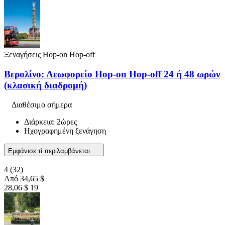
Ξεναγήσεις Hop-on Hop-off
Βερολίνο: Λεωφορείο Hop-on Hop-off 24 ή 48 ωρών
(κλασική διαδρομή)
Διαθέσιμο σήμερα
Διάρκεια: 2ώρες
Ηχογραφημένη ξενάγηση
Εμφάνισε τί περιλαμβάνεται
4
(32)
Από
34,65 $
28,06 $
19