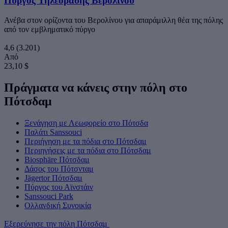
Πύργος Τηλεόρασης Βερολίνου
Ανέβα στον ορίζοντα του Βερολίνου για απαράμιλλη θέα της πόλης
από τον εμβληματικό πύργο
4,6
(3.201)
Από
23,10 $
Πράγματα να κάνεις στην πόλη στο
Πότσδαμ
Ξενάγηση με Λεωφορείο στο Πότσδα
Παλάτι Sanssouci
Περιήγηση με τα πόδια στο Πότσδαμ
Περιηγήσεις με τα πόδια στο Πότσδαμ
Biosphäre Πότσδαμ
Δάσος του Πότσνταμ
Jägertor Πότσδαμ
Πύργος του Αϊνστάιν
Sanssouci Park
Ολλανδική Συνοικία
Εξερεύνησε την πόλη Πότσδαμ