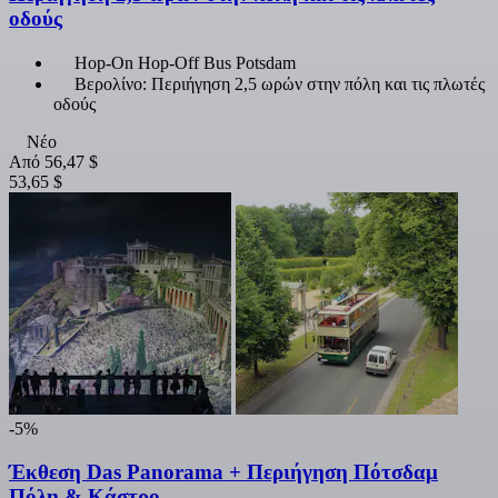
οδούς
Hop-On Hop-Off Bus Potsdam
Βερολίνο: Περιήγηση 2,5 ωρών στην πόλη και τις πλωτές
οδούς
Νέο
Από
56,47 $
53,65 $
-5%
Έκθεση Das Panorama + Περιήγηση Πότσδαμ
Πόλη & Κάστρο