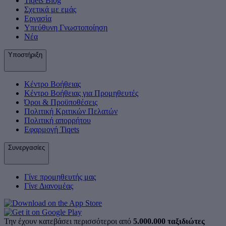
Tiqets Βlog
Σχετικά με εμάς
Εργασία
Υπεύθυνη Γνωστοποίηση
Νέα
Υποστήριξη
Κέντρο Βοήθειας
Κέντρο Βοήθειας για Προμηθευτές
Όροι & Προϋποθέσεις
Πολιτική Κριτικών Πελατών
Πολιτική απορρήτου
Εφαρμογή Tiqets
Συνεργασίες
Γίνε προμηθευτής μας
Γίνε Διανομέας
Την έχουν κατεβάσει περισσότεροι από
5.000.000 ταξιδιώτες