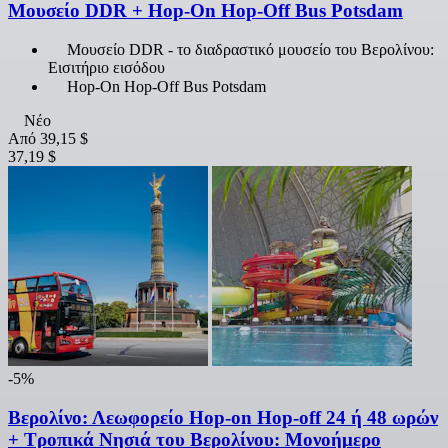
Μουσείο DDR + Hop-On Hop-Off Bus Potsdam
Μουσείο DDR - το διαδραστικό μουσείο του Βερολίνου:
Εισιτήριο εισόδου
Hop-On Hop-Off Bus Potsdam
Νέο
Από
39,15 $
37,19 $
-5%
Βερολίνο: Λεωφορείο Hop-on Hop-off 24 ή 48 ωρών
+ Τροπικά Νησιά του Βερολίνου: Μονοήμερο