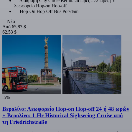
Διαδρομή City Circle Berlin: 24 ώρες - 72 ώρες με
λεωφορείο Hop-on Hop-off
Hop-On Hop-Off Bus Potsdam
Νέο
Από
65,83 $
62,53 $
-5%
Βερολίνο: Λεωφορείο Hop-on Hop-off 24 ή 48 ωρών
+ Βερολίνο: 1-Hr Historical Sighseeing Cruise από
τη Friedrichstraße