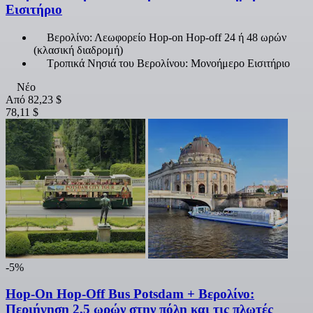
Εισιτήριο
Βερολίνο: Λεωφορείο Hop-on Hop-off 24 ή 48 ωρών
(κλασική διαδρομή)
Τροπικά Νησιά του Βερολίνου: Μονοήμερο Εισιτήριο
Νέο
Από
82,23 $
78,11 $
-5%
Hop-On Hop-Off Bus Potsdam + Βερολίνο:
Περιήγηση 2,5 ωρών στην πόλη και τις πλωτές