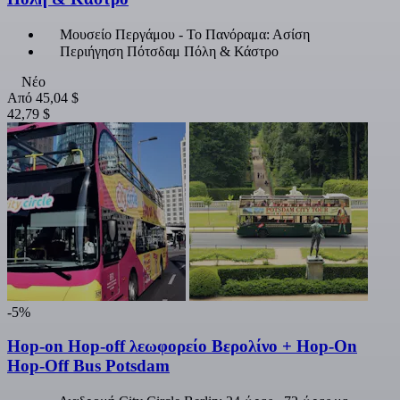
Μουσείο Περγάμου - Το Πανόραμα: Ασίση
Περιήγηση Πότσδαμ Πόλη & Κάστρο
Νέο
Από
45,04 $
42,79 $
-5%
Hop-on Hop-off λεωφορείο Βερολίνο + Hop-On
Hop-Off Bus Potsdam