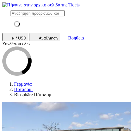
Βοήθεια
el / USD
Αναζήτηση
Συνδέσου εδώ
Γερμανία
Πότσδαμ
Biosphäre Πότσδαμ