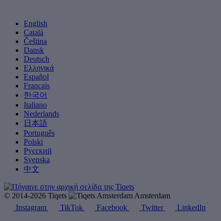
English
Català
Čeština
Dansk
Deutsch
Ελληνικά
Español
Français
한국어
Italiano
Nederlands
日本語
Português
Polski
Русский
Svenska
中文
© 2014-2026 Tiqets
Amsterdam
Instagram
TikTok
Facebook
Twitter
LinkedIn