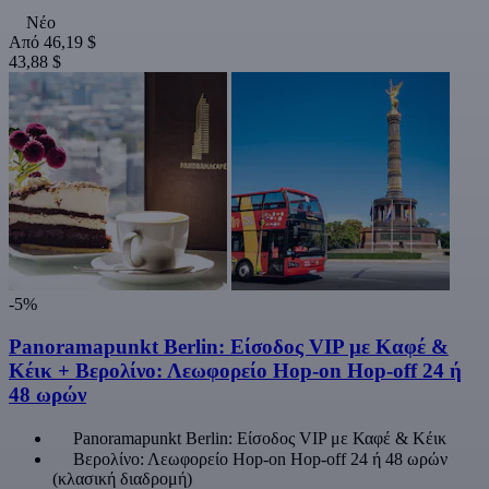
Νέο
Από
46,19 $
43,88 $
-5%
Panoramapunkt Berlin: Είσοδος VIP με Καφέ &
Κέικ + Βερολίνο: Λεωφορείο Hop-on Hop-off 24 ή
48 ωρών
Panoramapunkt Berlin: Είσοδος VIP με Καφέ & Κέικ
Βερολίνο: Λεωφορείο Hop-on Hop-off 24 ή 48 ωρών
(κλασική διαδρομή)