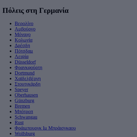
Πόλεις στη Γερμανία
Βερολίνο
Αμβούργο
Μόναχο
Κολωνία
Δρέσδη
Πότσδαμ
Λειψία
Düsseldorf
Φρανκφούρτη
Dortmund
Χαϊδελβέργη
Στουτγκάρδη
Speyer
Oberhausen
Günzburg
Bremen
Μπότροπ
Schwangau
Rust
Φράιμπουργκ Ιμ Μπράισγκαου
Wolfsburg