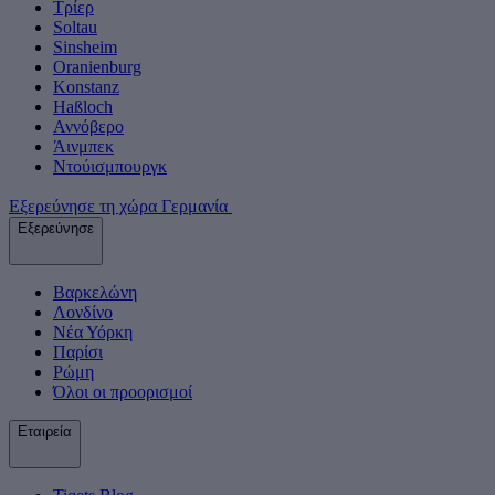
Τρίερ
Soltau
Sinsheim
Oranienburg
Konstanz
Haßloch
Αννόβερο
Άινμπεκ
Ντούισμπουργκ
Εξερεύνησε τη χώρα Γερμανία
Εξερεύνησε
Βαρκελώνη
Λονδίνο
Νέα Υόρκη
Παρίσι
Ρώμη
Όλοι οι προορισμοί
Εταιρεία