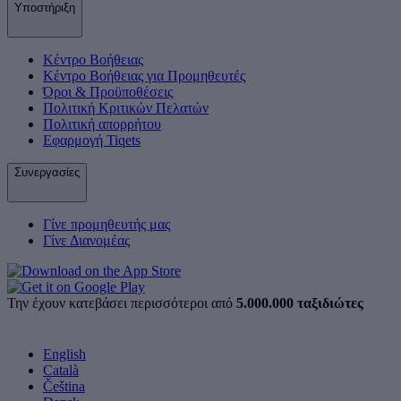
Υποστήριξη
Κέντρο Βοήθειας
Κέντρο Βοήθειας για Προμηθευτές
Όροι & Προϋποθέσεις
Πολιτική Κριτικών Πελατών
Πολιτική απορρήτου
Εφαρμογή Tiqets
Συνεργασίες
Γίνε προμηθευτής μας
Γίνε Διανομέας
Την έχουν κατεβάσει περισσότεροι από
5.000.000 ταξιδιώτες
English
Català
Čeština