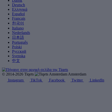
Dansk
Deutsch
Ελληνικά
Español
Français
한국어
Italiano
Nederlands
日本語
Português
Polski
Русский
Svenska
中文
© 2014-2026 Tiqets
Amsterdam
Instagram
TikTok
Facebook
Twitter
LinkedIn