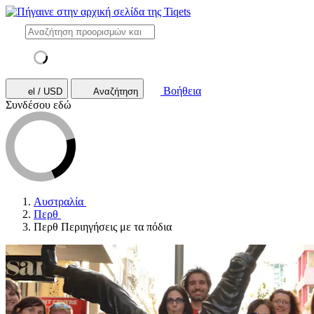
Βοήθεια
el / USD
Αναζήτηση
Συνδέσου εδώ
Αυστραλία
Περθ
Περθ Περιηγήσεις με τα πόδια