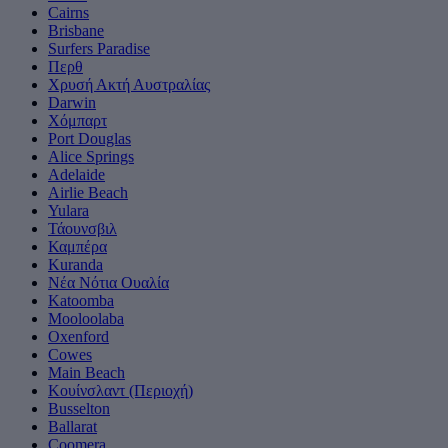
Cairns
Brisbane
Surfers Paradise
Περθ
Χρυσή Ακτή Αυστραλίας
Darwin
Χόμπαρτ
Port Douglas
Alice Springs
Adelaide
Airlie Beach
Yulara
Τάουνσβιλ
Καμπέρα
Kuranda
Νέα Νότια Ουαλία
Katoomba
Mooloolaba
Oxenford
Cowes
Main Beach
Κουίνσλαντ (Περιοχή)
Busselton
Ballarat
Coomera