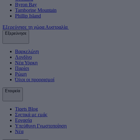
Byron Bay
Tamborine Mountain
Phillip Island
Εξερεύνησε τη χώρα Αυστραλία
Εξερεύνησε
Βαρκελώνη
Λονδίνο
Νέα Υόρκη
Παρίσι
Ρώμη
Όλοι οι προορισμοί
Εταιρεία
Tiqets Βlog
Σχετικά με εμάς
Εργασία
Υπεύθυνη Γνωστοποίηση
Νέα