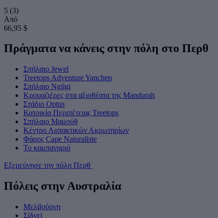
5
(3)
Από
66,95 $
Πράγματα να κάνεις στην πόλη στο Περθ
Σπήλαιο Jewel
Treetops Adventure Yanchep
Σπήλαιο Ngilgi
Κρουαζιέρες στα αξιοθέατα της Mandurah
Στάδιο Optus
Κατοικία Περιπέτειας Treetops
Σπήλαιο Μαμούθ
Κέντρο Αρπακτικών Ακρωτηρίων
Φάρος Cape Naturaliste
Το καμπαναριό
Εξερεύνησε την πόλη Περθ
Πόλεις στην Αυστραλία
Μελβούρνη
Σίδνεϊ