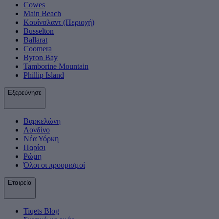
Cowes
Main Beach
Κουίνσλαντ (Περιοχή)
Busselton
Ballarat
Coomera
Byron Bay
Tamborine Mountain
Phillip Island
Εξερεύνησε
Βαρκελώνη
Λονδίνο
Νέα Υόρκη
Παρίσι
Ρώμη
Όλοι οι προορισμοί
Εταιρεία
Tiqets Βlog