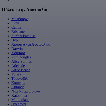
Πόλεις στην Αυστραλία
Μελβούρνη
Σίδνεϊ
Cairns
Brisbane
Surfers Paradise
Περθ
Χρυσή Ακτή Αυστραλίας
Darwin
Χόμπαρτ
Port Douglas
Alice Springs
Adelaide
Airlie Beach
Yulara
Τάουνσβιλ
Καμπέρα
Kuranda
Νέα Νότια Ουαλία
Katoomba
Mooloolaba
Oxenford