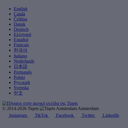
English
Català
Čeština
Dansk
Deutsch
Ελληνικά
Español
Français
한국어
Italiano
Nederlands
日本語
Português
Polski
Русский
Svenska
中文
© 2014-2026 Tiqets
Amsterdam
Instagram
TikTok
Facebook
Twitter
LinkedIn