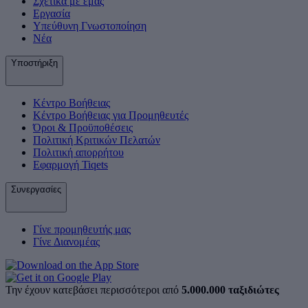
Σχετικά με εμάς
Εργασία
Υπεύθυνη Γνωστοποίηση
Νέα
Υποστήριξη
Κέντρο Βοήθειας
Κέντρο Βοήθειας για Προμηθευτές
Όροι & Προϋποθέσεις
Πολιτική Κριτικών Πελατών
Πολιτική απορρήτου
Εφαρμογή Tiqets
Συνεργασίες
Γίνε προμηθευτής μας
Γίνε Διανομέας
Την έχουν κατεβάσει περισσότεροι από
5.000.000 ταξιδιώτες