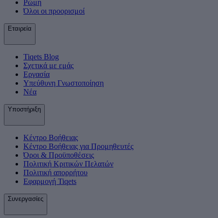
Ρώμη
Όλοι οι προορισμοί
Εταιρεία
Tiqets Βlog
Σχετικά με εμάς
Εργασία
Υπεύθυνη Γνωστοποίηση
Νέα
Υποστήριξη
Κέντρο Βοήθειας
Κέντρο Βοήθειας για Προμηθευτές
Όροι & Προϋποθέσεις
Πολιτική Κριτικών Πελατών
Πολιτική απορρήτου
Εφαρμογή Tiqets
Συνεργασίες