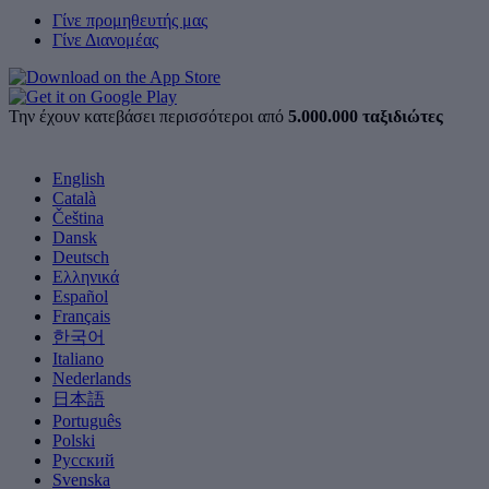
Γίνε προμηθευτής μας
Γίνε Διανομέας
Την έχουν κατεβάσει περισσότεροι από
5.000.000 ταξιδιώτες
English
Català
Čeština
Dansk
Deutsch
Ελληνικά
Español
Français
한국어
Italiano
Nederlands
日本語
Português
Polski
Русский
Svenska