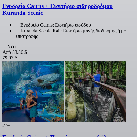
Ενυδρείο Cairns + Εισιτήριο σιδηροδρόμου
Kuranda Scenic
Ενυδρείο Cairns: Εισιτήριο εισόδου
Kuranda Scenic Rail: Εισιτήριο μονής διαδρομής ή μετ
'επιστροφής
Νέο
Από
83,86 $
79,67 $
-5%