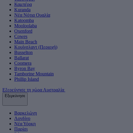
Καμπέρα
Kuranda
Νέα Νότια Ουαλία
Katoomba
Mooloolaba
Oxenford
Cowes
Main Beach
Κουίνσλαντ (Περιοχή)
Busselton
Ballarat
Coomera
Byron Bay
Tamborine Mountain
Phillip Island
Εξερεύνησε τη χώρα Αυστραλία
Εξερεύνησε
Βαρκελώνη
Λονδίνο
Νέα Υόρκη
Παρίσι