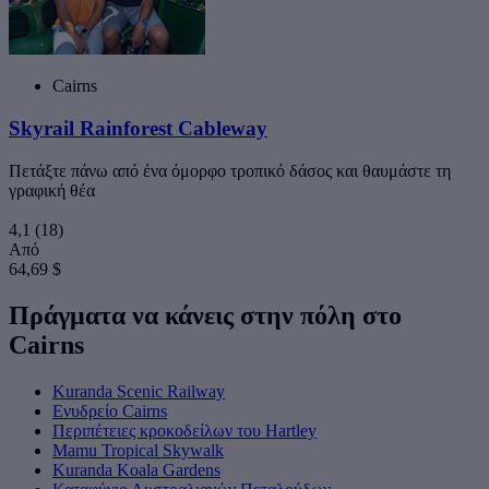
Cairns
Skyrail Rainforest Cableway
Πετάξτε πάνω από ένα όμορφο τροπικό δάσος και θαυμάστε τη
γραφική θέα
4,1
(18)
Από
64,69 $
Πράγματα να κάνεις στην πόλη στο
Cairns
Kuranda Scenic Railway
Ενυδρείο Cairns
Περιπέτειες κροκοδείλων του Hartley
Mamu Tropical Skywalk
Kuranda Koala Gardens