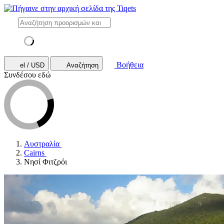
Βοήθεια
el / USD
Αναζήτηση
Συνδέσου εδώ
Αυστραλία
Cairns
Νησί Φιτζρόι