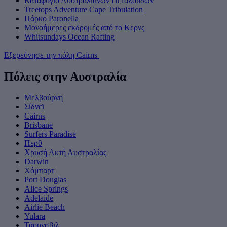
Καταφύγιο Αυστραλιανών Πεταλούδων
Treetops Adventure Cape Tribulation
Πάρκο Paronella
Μονοήμερες εκδρομές από το Κερνς
Whitsundays Ocean Rafting
Εξερεύνησε την πόλη Cairns
Πόλεις στην Αυστραλία
Μελβούρνη
Σίδνεϊ
Cairns
Brisbane
Surfers Paradise
Περθ
Χρυσή Ακτή Αυστραλίας
Darwin
Χόμπαρτ
Port Douglas
Alice Springs
Adelaide
Airlie Beach
Yulara
Τάουνσβιλ