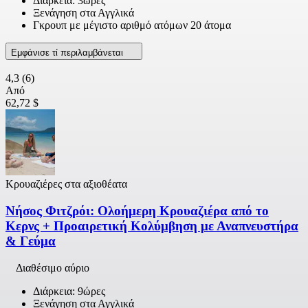
Διάρκεια: 3ώρες
Ξενάγηση στα Αγγλικά
Γκρουπ με μέγιστο αριθμό ατόμων 20 άτομα
Εμφάνισε τί περιλαμβάνεται
4,3
(6)
Από
62,72 $
Κρουαζιέρες στα αξιοθέατα
Νήσος Φιτζρόι: Ολοήμερη Κρουαζιέρα από το
Κερνς + Προαιρετική Κολύμβηση με Αναπνευστήρα
& Γεύμα
Διαθέσιμο αύριο
Διάρκεια: 9ώρες
Ξενάγηση στα Αγγλικά