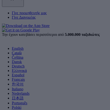
Γίνε προμηθευτής μας
Γίνε Διανομέας
Την έχουν κατεβάσει περισσότεροι από
5.000.000 ταξιδιώτες
English
Català
Čeština
Dansk
Deutsch
Ελληνικά
Español
Français
한국어
Italiano
Nederlands
日本語
Português
Polski