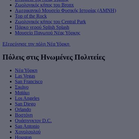
Ζωολογικός κήπος του Bronx
Αμερικανικό Μουσείο Φυσικής Ιστορίας (AMNH)
Top of the Rock
Ζωολογικός κήπος του Central Park
Πάρκο νερού Splish Splash
Μουσείο Παγωτού Νέας Υόρκης
Εξερεύνησε την πόλη Νέα Υόρκη
Πόλεις στις Ηνωμένες Πολιτείες
Νέα Υόρκη
Las Vegas
San Francisco
Σικάγο
Μαϊάμι
Los Angeles
San Diego
Orlando
Βοστόνη
Ουάσινγκτον D.C.
San Antonio
Χονολουλού
Houston