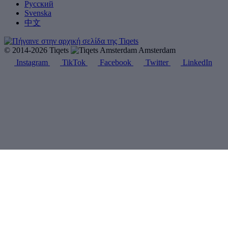
Русский
Svenska
中文
© 2014-2026 Tiqets
Amsterdam
Instagram
TikTok
Facebook
Twitter
LinkedIn