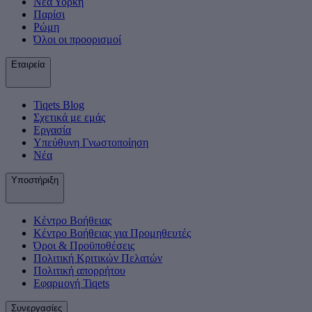
Νέα Υόρκη
Παρίσι
Ρώμη
Όλοι οι προορισμοί
Εταιρεία
Tiqets Βlog
Σχετικά με εμάς
Εργασία
Υπεύθυνη Γνωστοποίηση
Νέα
Υποστήριξη
Κέντρο Βοήθειας
Κέντρο Βοήθειας για Προμηθευτές
Όροι & Προϋποθέσεις
Πολιτική Κριτικών Πελατών
Πολιτική απορρήτου
Εφαρμογή Tiqets
Συνεργασίες