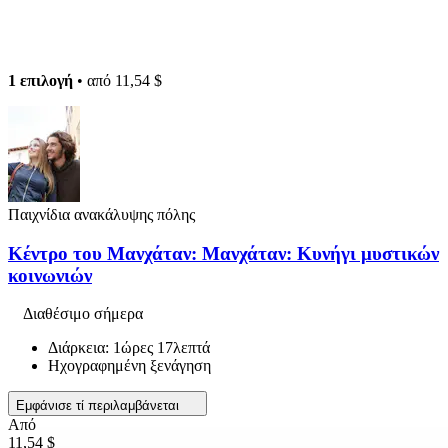
1 επιλογή
• από
11,54 $
Παιχνίδια ανακάλυψης πόλης
Κέντρο του Μανχάταν: Μανχάταν: Κυνήγι μυστικών
κοινωνιών
Διαθέσιμο σήμερα
Διάρκεια: 1ώρες 17λεπτά
Ηχογραφημένη ξενάγηση
Εμφάνισε τί περιλαμβάνεται
Από
11,54 $