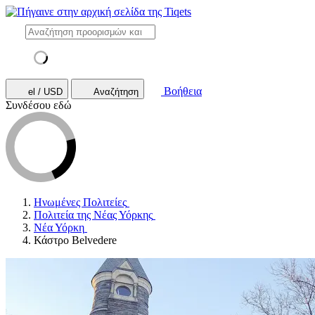
Βοήθεια
el / USD
Αναζήτηση
Συνδέσου εδώ
Ηνωμένες Πολιτείες
Πολιτεία της Νέας Υόρκης
Νέα Υόρκη
Κάστρο Belvedere