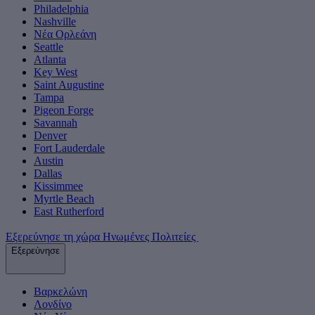
Philadelphia
Nashville
Νέα Ορλεάνη
Seattle
Atlanta
Key West
Saint Augustine
Tampa
Pigeon Forge
Savannah
Denver
Fort Lauderdale
Austin
Dallas
Kissimmee
Myrtle Beach
East Rutherford
Εξερεύνησε τη χώρα Ηνωμένες Πολιτείες
Εξερεύνησε
Βαρκελώνη
Λονδίνο