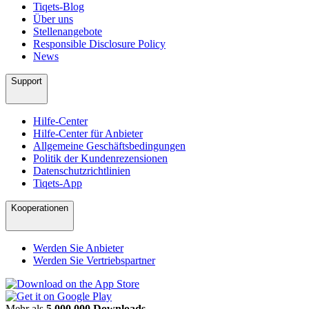
Tiqets-Blog
Über uns
Stellenangebote
Responsible Disclosure Policy
News
Support
Hilfe-Center
Hilfe-Center für Anbieter
Allgemeine Geschäftsbedingungen
Politik der Kundenrezensionen
Datenschutzrichtlinien
Tiqets-App
Kooperationen
Werden Sie Anbieter
Werden Sie Vertriebspartner
Mehr als
5.000.000 Downloads