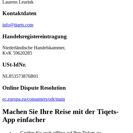
Laurens Leurink
Kontaktdaten
info@tiqets.com
Handelsregistereintragung
Niederländische Handelskammer,
KvK 59620285
USt-IdNr.
NL853573876B01
Online Dispute Resolution
ec.europa.eu/consumers/odr/main
Machen Sie Ihre Reise mit der Tiqets-
App einfacher
Greifen Sie auch offline auf Ihre Tickets zu