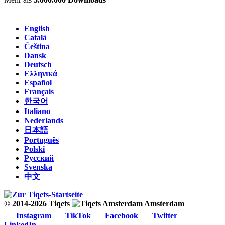
English
Català
Čeština
Dansk
Deutsch
Ελληνικά
Español
Français
한국어
Italiano
Nederlands
日本語
Português
Polski
Русский
Svenska
中文
© 2014-2026 Tiqets
Amsterdam
Instagram
TikTok
Facebook
Twitter
LinkedIn