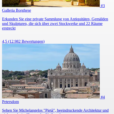
#3
Galleria Borghese
Erkunden Sie eine private Sammlung von Antiquitäten, Gemälden
und Skulpturen, die sich über zwei Stockwerke und 22 Räume
erstreckt
4,5
(12.982 Bewertungen)
#4
Petersdom
Sehen Sie Michelangelos "Pietà", beeindruckende Architektur und