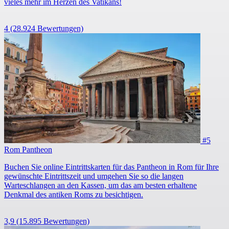
vieles mehr im Herzen des Vatikans!
4
(28.924 Bewertungen)
#5
Rom Pantheon
Buchen Sie online Eintrittskarten für das Pantheon in Rom für Ihre
gewünschte Eintrittszeit und umgehen Sie so die langen
Warteschlangen an den Kassen, um das am besten erhaltene
Denkmal des antiken Roms zu besichtigen.
3,9
(15.895 Bewertungen)