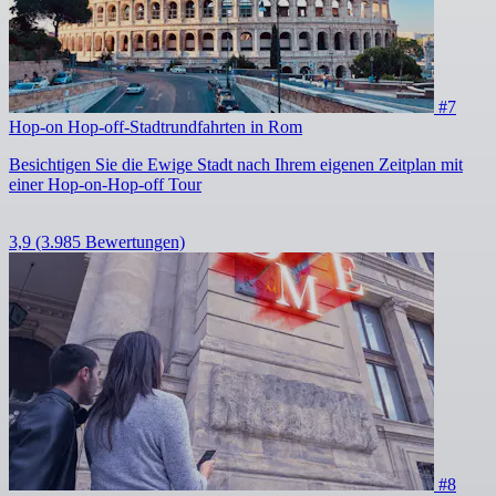
#7
Hop-on Hop-off-Stadtrundfahrten in Rom
Besichtigen Sie die Ewige Stadt nach Ihrem eigenen Zeitplan mit
einer Hop-on-Hop-off Tour
3,9
(3.985 Bewertungen)
#8