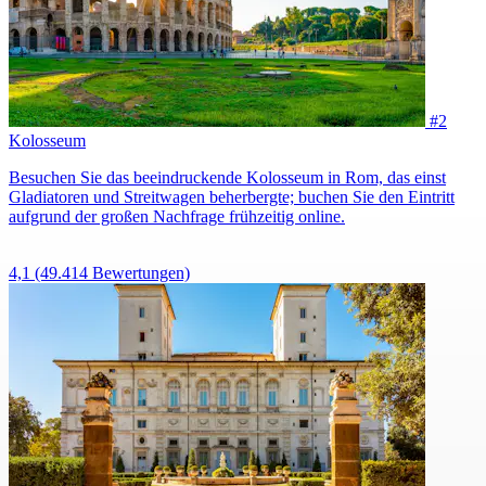
#2
Kolosseum
Besuchen Sie das beeindruckende Kolosseum in Rom, das einst
Gladiatoren und Streitwagen beherbergte; buchen Sie den Eintritt
aufgrund der großen Nachfrage frühzeitig online.
4,1
(49.414 Bewertungen)