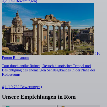
4,2
(149 Bewertungen)
#10
Forum Romanum
Tour durch antike Ruinen, Besuch historischer Tempel und
Besichtigung des ehemaligen Senatsgebäudes in der Nähe des
Kolosseums
4,1
(19.732 Bewertungen)
Unsere Empfehlungen in Rom