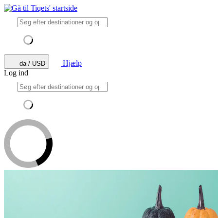
Hjælp
da / USD
Log ind