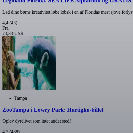
Legoland Florida, SEA LIFE Aquarium og GRATIS 
Lad dine børns kreativitet løbe løbsk i en af Floridas mest sjove forlys
4,4
(43)
Fra
73,83 US$
Tampa
ZooTampa i Lowry Park: Hurtigkø-billet
Oplev dyrelivet som intet andet sted!
4,7
(488)