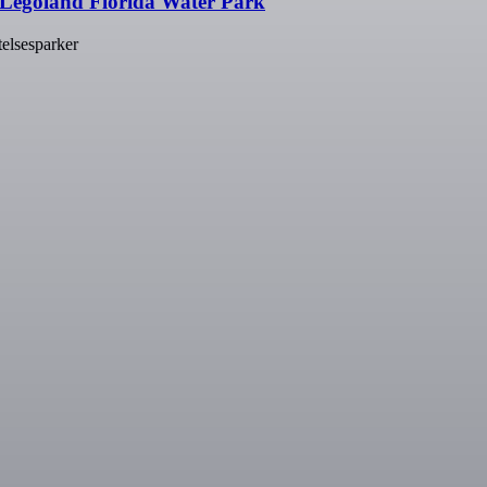
Legoland Florida Water Park
telsesparker