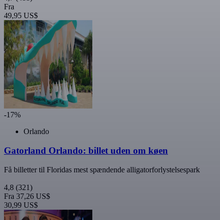
Fra
49,95 US$
-17%
Orlando
Gatorland Orlando: billet uden om køen
Få billetter til Floridas mest spændende alligatorforlystelsespark
4,8
(321)
Fra
37,26 US$
30,99 US$