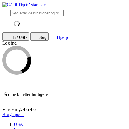
Hjælp
da / USD
Søg
Log ind
Få dine billetter hurtigere
Vurdering: 4.6
4.6
Brug appen
USA