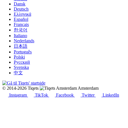
Dansk
Deutsch
Ελληνικά
Español
Français
한국어
Italiano
Nederlands
日本語
Português
Polski
Русский
Svenska
中文
© 2014-2026 Tiqets
Amsterdam
Instagram
TikTok
Facebook
Twitter
LinkedIn