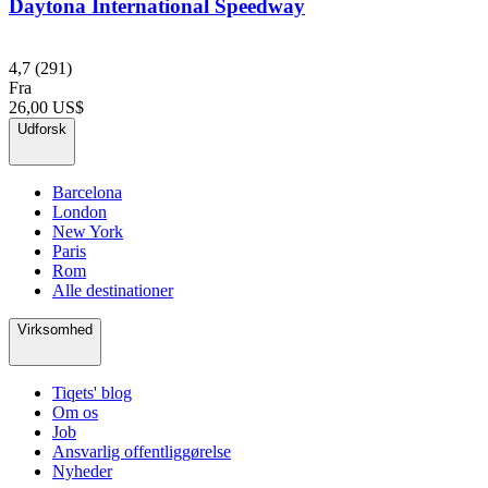
Daytona International Speedway
4,7
(291)
Fra
26,00 US$
Udforsk
Barcelona
London
New York
Paris
Rom
Alle destinationer
Virksomhed
Tiqets' blog
Om os
Job
Ansvarlig offentliggørelse
Nyheder