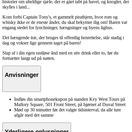
historier om uheldige sjæle, der er gået tabt på havet, og knogler, der
skylles i land...
Kom forbi Captain Tony's, et gammelt pirathjem, hvor rom og
whisky ikke er de eneste ånder, du skal bekymre dig om! Baren var
engang stedet for lynchninger, hængninger og byens lighus.
Det hængende træ, der bruges til offentlig henrettelse, står stadig i
dag og vokser lige gennem taget på baren!
Slap af i din egen rastløse ånd med en stiv drink eller to, før du
fortsætter langt ud på natten.
Anvisninger
Indløs din smartphonekupon på standen Key West Tours på
Mallory Square, 501 Front Street, på hjørnet af Duval Street
Mød op 30 minutter før det valgte tidsinterval, da alle ture
afgår med det samme
Yderligere oplysninger