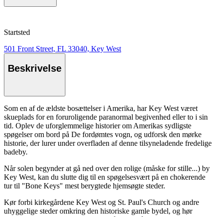
Startsted
501 Front Street, FL 33040, Key West
Beskrivelse
Som en af de ældste bosættelser i Amerika, har Key West været
skueplads for en foruroligende paranormal begivenhed eller to i sin
tid. Oplev de uforglemmelige historier om Amerikas sydligste
spøgelser om bord på De fordømtes vogn, og udforsk den mørke
historie, der lurer under overfladen af denne tilsyneladende fredelige
badeby.
Når solen begynder at gå ned over den rolige (måske for stille...) by
Key West, kan du slutte dig til en spøgelsesvært på en chokerende
tur til "Bone Keys" mest berygtede hjemsøgte steder.
Kør forbi kirkegårdene Key West og St. Paul's Church og andre
uhyggelige steder omkring den historiske gamle bydel, og hør