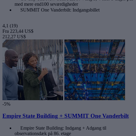
med mere end100 seværdigheder
SUMMIT One Vanderbilt: Indgangsbillet
4,1
(19)
Fra
223,44 US$
212,27 US$
-5%
Empire State Building + SUMMIT One Vanderbilt
Empire State Building: Indgang + Adgang til
observationsdæk på 86. etage