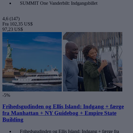
SUMMIT One Vanderbilt: Indgangsbillet
4,6
(147)
Fra
102,35 US$
97,23 US$
-5%
Frihedsgudinden og Ellis Island: Indgang + færge
fra Manhattan + NY Guidebog + Empire State
Building
Frihedsgudinden og Ellis Island: Indgang + færge fra