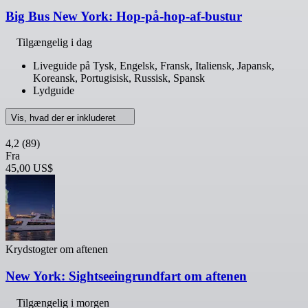
Big Bus New York: Hop-på-hop-af-bustur
Tilgængelig i dag
Liveguide på Tysk, Engelsk, Fransk, Italiensk, Japansk,
Koreansk, Portugisisk, Russisk, Spansk
Lydguide
Vis, hvad der er inkluderet
4,2
(89)
Fra
45,00 US$
Krydstogter om aftenen
New York: Sightseeingrundfart om aftenen
Tilgængelig i morgen