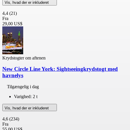
Vis, hvad der er inkluderet
4,4
(21)
Fra
29,00 US$
Krydstogter om aftenen
New Circle Line York: Sightseeingkrydstogt med
havnelys
Tilgængelig i dag
Varighed: 2 t
Vis, hvad der er inkluderet
4,6
(234)
Fra
55,00 US$