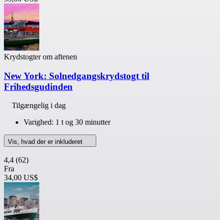
Krydstogter om aftenen
New York: Solnedgangskrydstogt til
Frihedsgudinden
Tilgængelig i dag
Varighed: 1 t og 30 minutter
Vis, hvad der er inkluderet
4,4
(62)
Fra
34,00 US$