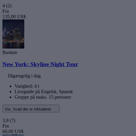
4
(2)
Fra
135,00 US$
Busture
New York: Skyline Night Tour
Tilgængelig i dag
Varighed: 4 t
Liveguide på Engelsk, Spansk
Gruppe på maks. 15 personer
Vis, hvad der er inkluderet
3,9
(7)
Fra
60,00 US$