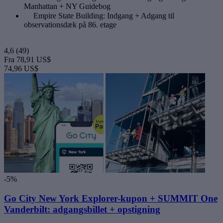
Manhattan + NY Guidebog
Empire State Building: Indgang + Adgang til
observationsdæk på 86. etage
4,6
(49)
Fra
78,91 US$
74,96 US$
-5%
Go City New York Explorer-kupon + SUMMIT One
Vanderbilt: adgangsbillet + opstigning