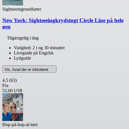
Sightseeingrundfarter
New York: Sightseeingkrydstogt Circle Line på hele
øen
Tilgængelig i dag
Varighed: 2 t og 30 minutter
Liveguide på Engelsk
Lydguide
Vis, hvad der er inkluderet
4,5
(63)
Fra
52,00 US$
Hop-på-hop-af-ture