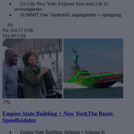
Go City New York: Explorer Pass med 2 til 10
seværdigheder
SUMMIT One Vanderbilt: adgangsbillet + opstigning
Ny
Fra
169,57 US$
161,09 US$
-7%
Empire State Building + New YorkThe Beast:
Speedbådstur
Empire State Building: Indgang + Adgang til