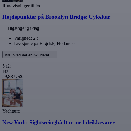
Rundvisninger til fods
Højdepunkter på Brooklyn Bridge: Cykeltur
Tilgængelig i dag
Varighed: 2 t
Liveguide på Engelsk, Hollandsk
Vis, hvad der er inkluderet
5
(2)
Fra
59,88 US$
Yachtture
New York: Sightseeingbådtur med drikkevarer