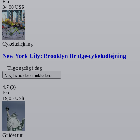
Fra
34,00 US$
Cykeludlejning
New York City: Brooklyn Bridge-cykeludlejning
Tilgængelig i dag
Vis, hvad der er inkluderet
4,7
(3)
Fra
19,05 US$
Guidet tur