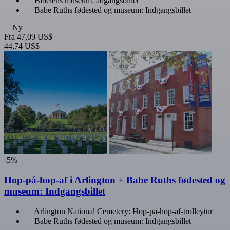
Bibelens museum: adgangsbillet
Babe Ruths fødested og museum: Indgangsbillet
Ny
Fra
47,09 US$
44,74 US$
-5%
Hop-på-hop-af i Arlington + Babe Ruths fødested og
museum: Indgangsbillet
Arlington National Cemetery: Hop-på-hop-af-trolleytur
Babe Ruths fødested og museum: Indgangsbillet