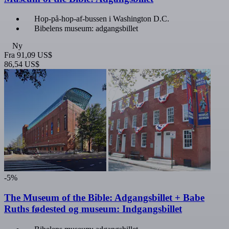
Hop-på-hop-af-bussen i Washington D.C.
Bibelens museum: adgangsbillet
Ny
Fra
91,09 US$
86,54 US$
-5%
The Museum of the Bible: Adgangsbillet + Babe
Ruths fødested og museum: Indgangsbillet