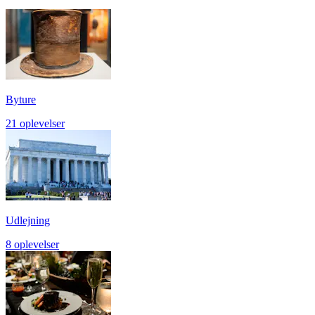
Byture
21 oplevelser
Udlejning
8 oplevelser