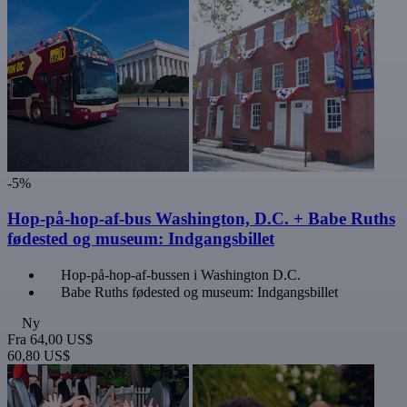
-5%
Hop-på-hop-af-bus Washington, D.C. + Babe Ruths
fødested og museum: Indgangsbillet
Hop-på-hop-af-bussen i Washington D.C.
Babe Ruths fødested og museum: Indgangsbillet
Ny
Fra
64,00 US$
60,80 US$