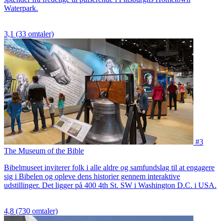
Waterpark.
3,1
(33 omtaler)
#3
The Museum of the Bible
Bibelmuseet inviterer folk i alle aldre og samfundslag til at engagere
sig i Bibelen og opleve dens historier gennem interaktive
udstillinger. Det ligger på 400 4th St. SW i Washington D.C. i USA.
4,8
(730 omtaler)