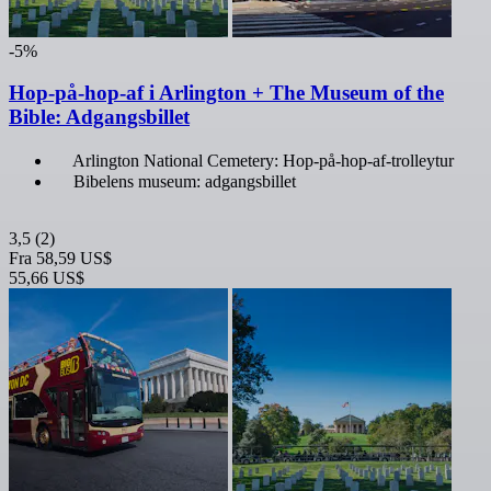
-5%
Hop-på-hop-af i Arlington + The Museum of the
Bible: Adgangsbillet
Arlington National Cemetery: Hop-på-hop-af-trolleytur
Bibelens museum: adgangsbillet
3,5
(2)
Fra
58,59 US$
55,66 US$