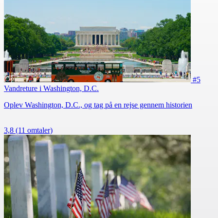
#5
Vandreture i Washington, D.C.
Oplev Washington, D.C., og tag på en rejse gennem historien
3,8
(11 omtaler)