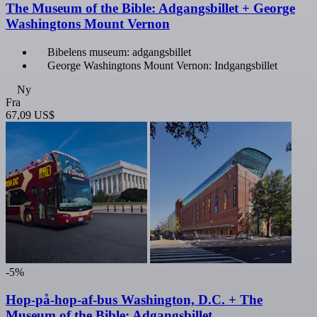
The Museum of the Bible: Adgangsbillet + George
Washingtons Mount Vernon
Bibelens museum: adgangsbillet
George Washingtons Mount Vernon: Indgangsbillet
Ny
Fra
67,09 US$
-5%
Hop-på-hop-af-bus Washington, D.C. + The
Museum of the Bible: Adgangsbillet