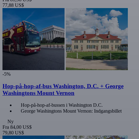
77,88 US$
-5%
Hop-på-hop-af-bus Washington, D.C. + George
Washingtons Mount Vernon
Hop-på-hop-af-bussen i Washington D.C.
George Washingtons Mount Vernon: Indgangsbillet
Ny
Fra
84,00 US$
79,80 US$