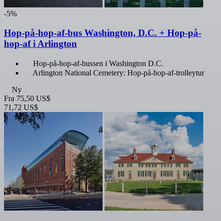
-5%
Hop-på-hop-af-bus Washington, D.C. + Hop-på-
hop-af i Arlington
Hop-på-hop-af-bussen i Washington D.C.
Arlington National Cemetery: Hop-på-hop-af-trolleytur
Ny
Fra
75,50 US$
71,72 US$