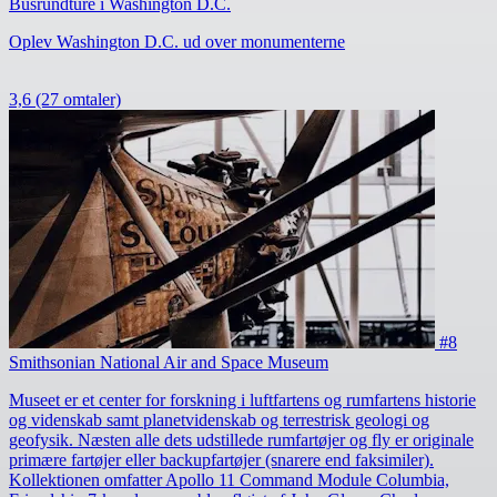
Busrundture i Washington D.C.
Oplev Washington D.C. ud over monumenterne
3,6
(27 omtaler)
#8
Smithsonian National Air and Space Museum
Museet er et center for forskning i luftfartens og rumfartens historie
og videnskab samt planetvidenskab og terrestrisk geologi og
geofysik. Næsten alle dets udstillede rumfartøjer og fly er originale
primære fartøjer eller backupfartøjer (snarere end faksimiler).
Kollektionen omfatter Apollo 11 Command Module Columbia,