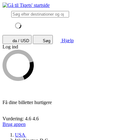
Hjælp
da / USD
Søg
Log ind
Få dine billetter hurtigere
Vurdering: 4.6
4.6
Brug appen
USA