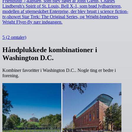
Friendship 7-kapslen, som blev fløjet af John Glenn, Charles
Lindbergh's Spirit of St. Louis, Bell X-1, som brød lydbarrieren,
modellen af stjerneskibet Enterprise, der blev brugt i science fiction-
tv-showet Star Trek: The Original Series, og Wright-brødrenes
Wright Flyer-fly nær indgangen.
5
(2 omtaler)
Håndplukkede kombinationer i
Washington D.C.
Kombiner favoritter i Washington D.C.. Nogle ting er bedre i
forening.