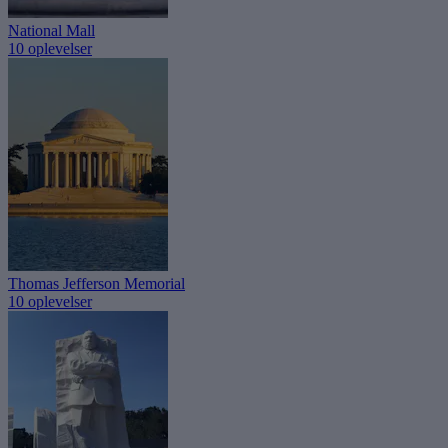
National Mall
10 oplevelser
Thomas Jefferson Memorial
10 oplevelser