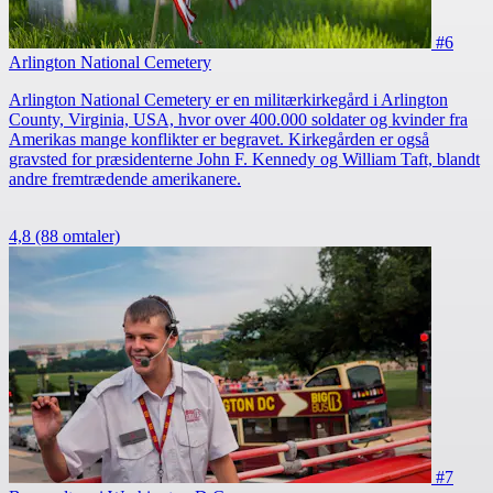
#6
Arlington National Cemetery
Arlington National Cemetery er en militærkirkegård i Arlington
County, Virginia, USA, hvor over 400.000 soldater og kvinder fra
Amerikas mange konflikter er begravet. Kirkegården er også
gravsted for præsidenterne John F. Kennedy og William Taft, blandt
andre fremtrædende amerikanere.
4,8
(88 omtaler)
#7