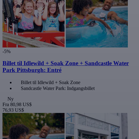
-5%
Billet til Idlewild + Soak Zone + Sandcastle Water
Park Pittsburgh: Entré
Billet til Idlewild + Soak Zone
Sandcastle Water Park: Indgangsbillet
Ny
Fra
80,98 US$
76,93 US$