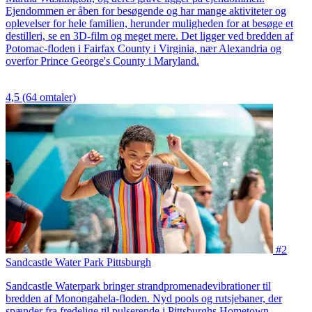
Ejendommen er åben for besøgende og har mange aktiviteter og
oplevelser for hele familien, herunder muligheden for at besøge et
destilleri, se en 3D-film og meget mere. Det ligger ved bredden af
Potomac-floden i Fairfax County i Virginia, nær Alexandria og
overfor Prince George's County i Maryland.
4,5
(64 omtaler)
#2
Sandcastle Water Park Pittsburgh
Sandcastle Waterpark bringer strandpromenadevibrationer til
bredden af Monongahela-floden. Nyd pools og rutsjebaner, der
spænder fra fredelige til pulserende i Pittsburghs Hometown