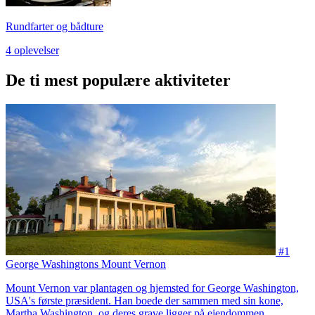
Rundfarter og bådture
4 oplevelser
De ti mest populære aktiviteter
#1
George Washingtons Mount Vernon
Mount Vernon var plantagen og hjemsted for George Washington,
USA's første præsident. Han boede der sammen med sin kone,
Martha Washington, og deres grave ligger på ejendommen.