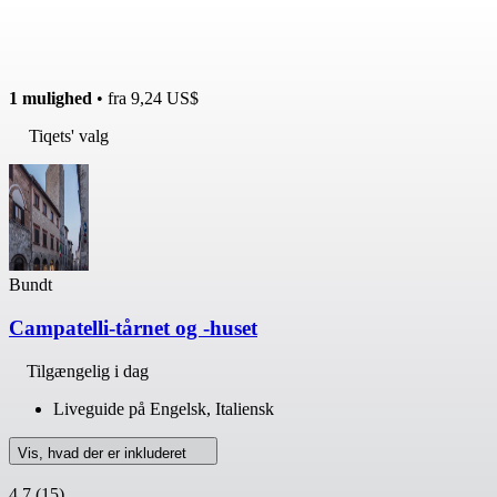
1 mulighed
• fra
9,24 US$
Tiqets' valg
Bundt
Campatelli-tårnet og -huset
Tilgængelig i dag
Liveguide på Engelsk, Italiensk
Vis, hvad der er inkluderet
4,7
(15)