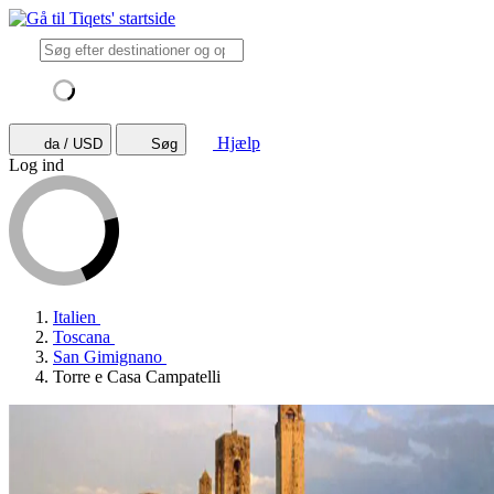
Hjælp
da / USD
Søg
Log ind
Italien
Toscana
San Gimignano
Torre e Casa Campatelli