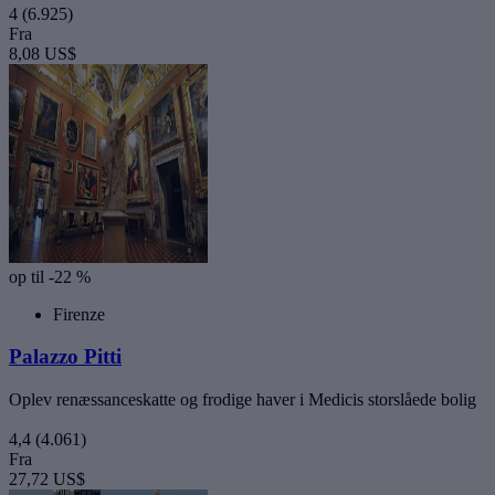
4
(6.925)
Fra
8,08 US$
op til -22 %
Firenze
Palazzo Pitti
Oplev renæssanceskatte og frodige haver i Medicis storslåede bolig
4,4
(4.061)
Fra
27,72 US$