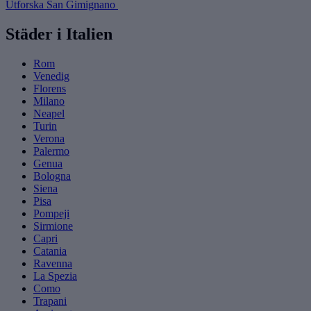
Utforska San Gimignano
Städer i Italien
Rom
Venedig
Florens
Milano
Neapel
Turin
Verona
Palermo
Genua
Bologna
Siena
Pisa
Pompeji
Sirmione
Capri
Catania
Ravenna
La Spezia
Como
Trapani