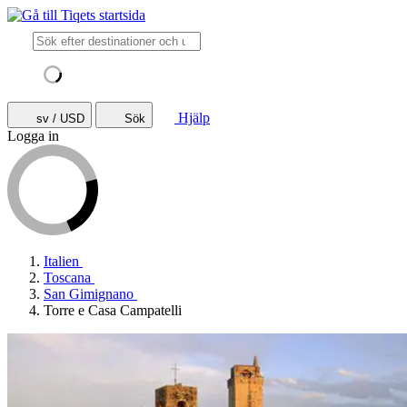
Hjälp
sv / USD
Sök
Logga in
Italien
Toscana
San Gimignano
Torre e Casa Campatelli