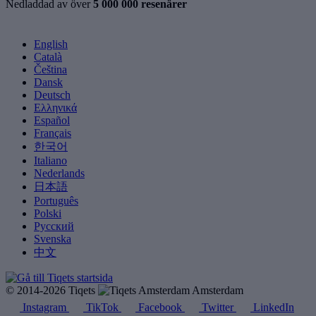
Nedladdad av över
5 000 000 resenärer
English
Català
Čeština
Dansk
Deutsch
Ελληνικά
Español
Français
한국어
Italiano
Nederlands
日本語
Português
Polski
Русский
Svenska
中文
© 2014-2026 Tiqets
Amsterdam
Instagram
TikTok
Facebook
Twitter
LinkedIn