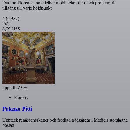
Duomo Florence, omedelbar mobilbekräftelse och problemfri
tillgång till varje höjdpunkt
4
(6 937)
Från
8,09 US$
upp till -22 %
Florens
Palazzo Pitti
Upptäck renässansskatter och frodiga trädgårdar i Medicis storslagna
bostad