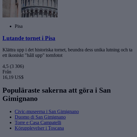
Pisa
Lutande tornet i Pisa
Klättra upp i det historiska tornet, beundra dess unika lutning och ta
ett ikoniskt "håll upp" tornfotot
4,5
(3 306)
Från
16,19 US$
Populäraste sakerna att göra i San
Gimignano
Civic-museerna i San Gimignano
Duomo di San Gimignano
Torre e Casa Campatelli
Körupplevelser i Toscana