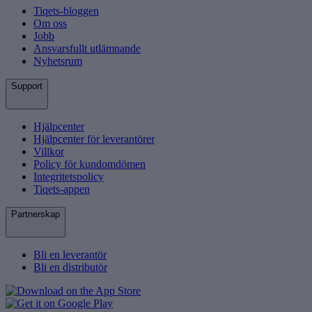
Tiqets-bloggen
Om oss
Jobb
Ansvarsfullt utlämnande
Nyhetsrum
Support
Hjälpcenter
Hjälpcenter för leverantörer
Villkor
Policy för kundomdömen
Integritetspolicy
Tiqets-appen
Partnerskap
Bli en leverantör
Bli en distributör