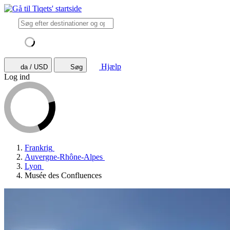
Hjælp
da / USD
Søg
Log ind
Frankrig
Auvergne-Rhône-Alpes
Lyon
Musée des Confluences