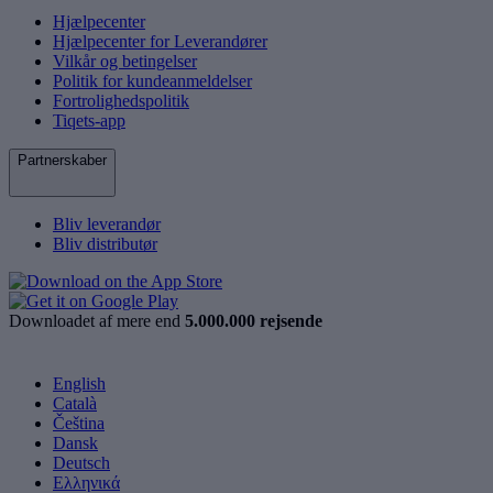
Hjælpecenter
Hjælpecenter for Leverandører
Vilkår og betingelser
Politik for kundeanmeldelser
Fortrolighedspolitik
Tiqets-app
Partnerskaber
Bliv leverandør
Bliv distributør
Downloadet af mere end
5.000.000 rejsende
English
Català
Čeština
Dansk
Deutsch
Ελληνικά