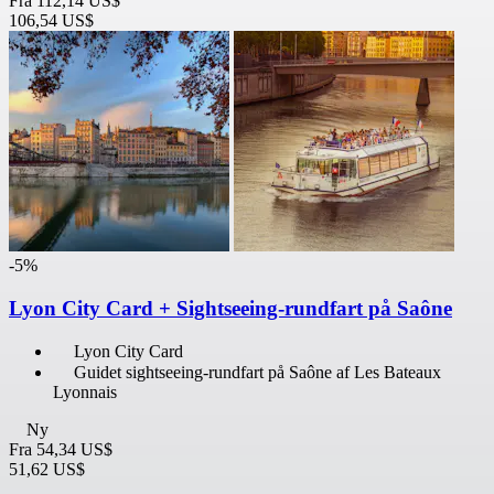
Fra
112,14 US$
106,54 US$
-5%
Lyon City Card + Sightseeing-rundfart på Saône
Lyon City Card
Guidet sightseeing-rundfart på Saône af Les Bateaux
Lyonnais
Ny
Fra
54,34 US$
51,62 US$