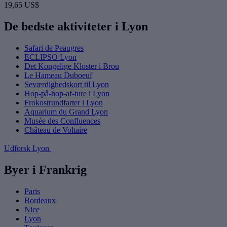
19,65 US$
De bedste aktiviteter i Lyon
Safari de Peaugres
ECLIPSO Lyon
Det Kongelige Kloster i Brou
Le Hameau Duboeuf
Seværdighedskort til Lyon
Hop-på-hop-af-ture i Lyon
Frokostrundfarter i Lyon
Aquarium du Grand Lyon
Musée des Confluences
Château de Voltaire
Udforsk Lyon
Byer i Frankrig
Paris
Bordeaux
Nice
Lyon