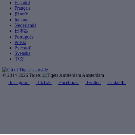
Español
Français
한국어
Italiano
Nederlands
日本語
Português
Polski
Русский
Svenska
中文
© 2014-2026 Tiqets
Amsterdam
Instagram
TikTok
Facebook
Twitter
LinkedIn