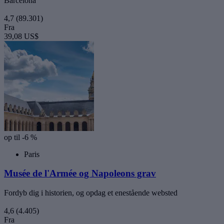
Barcelona
4,7
(89.301)
Fra
39,08 US$
op til -6 %
Paris
Musée de l'Armée og Napoleons grav
Fordyb dig i historien, og opdag et enestående websted
4,6
(4.405)
Fra