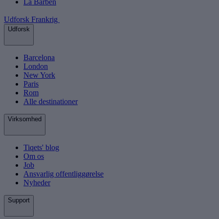
La Barben
Udforsk Frankrig
Udforsk
Barcelona
London
New York
Paris
Rom
Alle destinationer
Virksomhed
Tiqets' blog
Om os
Job
Ansvarlig offentliggørelse
Nyheder
Support