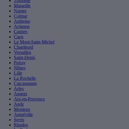
Toulouse
Marseille
Nantes
Colmar
Amboise
Avignon
Cannes
Caen
Le Mont-Saint-Michel
Chambord
Versailles
Saint-Denis
Poissy
Nîmes
Lille
La Rochelle
Carcassonne
Arles
Angers
Aix-en-Provence
Agde
Monteux
Amnéville
Serris
Rhodos