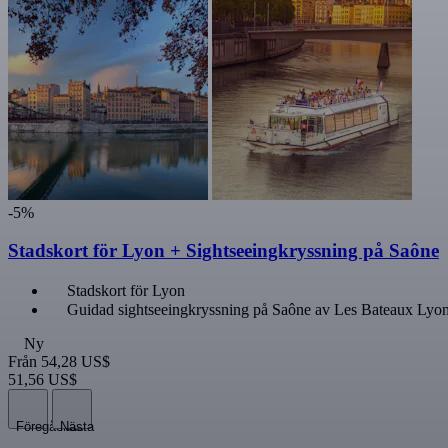
-5%
Stadskort för Lyon + Sightseeingkryssning på Saône
Stadskort för Lyon
Guidad sightseeingkryssning på Saône av Les Bateaux Lyon
Ny
Från
54,28 US$
51,56 US$
Föregående
Nästa