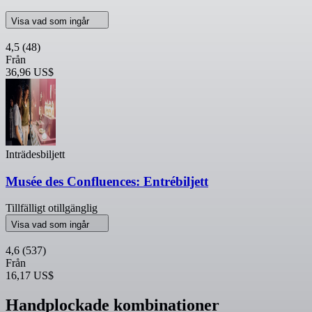
Visa vad som ingår
4,5
(48)
Från
36,96 US$
Inträdesbiljett
Musée des Confluences: Entrébiljett
Tillfälligt otillgänglig
Visa vad som ingår
4,6
(537)
Från
16,17 US$
Handplockade kombinationer