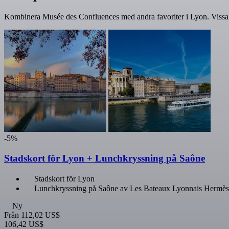
Kombinera Musée des Confluences med andra favoriter i Lyon. Vissa s
-5%
Stadskort för Lyon + Lunchkryssning på Saône
Stadskort för Lyon
Lunchkryssning på Saône av Les Bateaux Lyonnais Hermès
Ny
Från
112,02 US$
106,42 US$