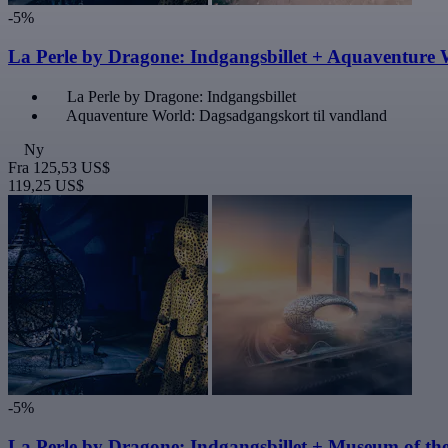
-5%
La Perle by Dragone: Indgangsbillet + Aquaventure 
La Perle by Dragone: Indgangsbillet
Aquaventure World: Dagsadgangskort til vandland
Ny
Fra
125,53 US$
119,25 US$
-5%
La Perle by Dragone: Indgangsbillet + Museum of th