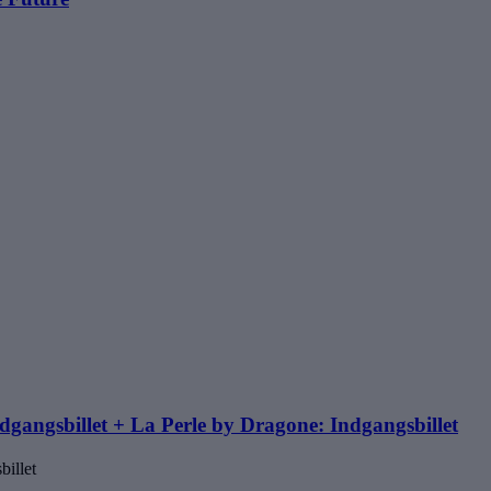
gangsbillet + La Perle by Dragone: Indgangsbillet
illet