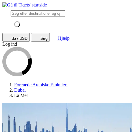
Hjælp
da / USD
Søg
Log ind
Forenede Arabiske Emirater
Dubai
La Mer