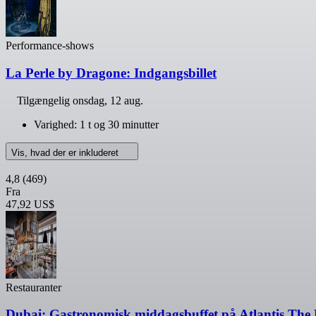
Performance-shows
La Perle by Dragone: Indgangsbillet
Tilgængelig
onsdag, 12 aug.
Varighed: 1 t og 30 minutter
Vis, hvad der er inkluderet
4,8
(469)
Fra
47,92 US$
Restauranter
Dubai: Gastronomisk middagsbuffet på Atlantis The