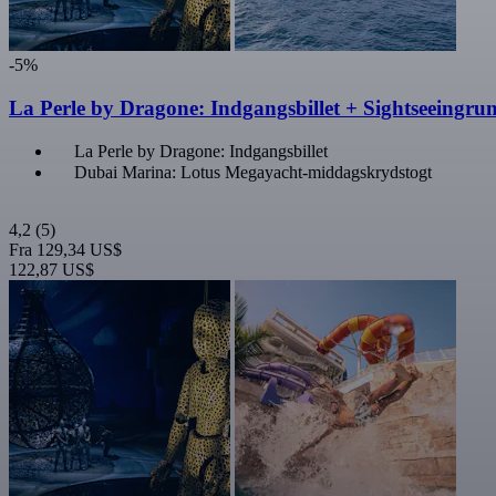
-5%
La Perle by Dragone: Indgangsbillet + Sightseeingrun
La Perle by Dragone: Indgangsbillet
Dubai Marina: Lotus Megayacht-middagskrydstogt
4,2
(5)
Fra
129,34 US$
122,87 US$