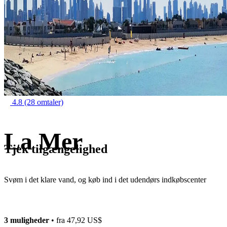
4.8
(28 omtaler)
La Mer
Tjek tilgængelighed
Svøm i det klare vand, og køb ind i det udendørs indkøbscenter
3 muligheder
• fra
47,92 US$